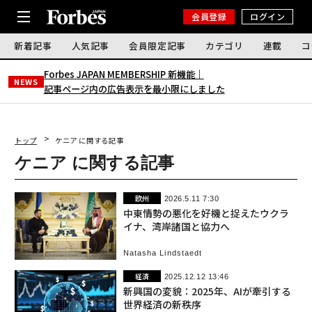
会員登録
ログイン
新着記事
人気記事
会員限定記事
カテゴリ
連載
コ
Forbes JAPAN MEMBERSHIP 新機能｜
NEWS
記事ページ内の広告表示を最小限にしました
トップ
ケニア に関する記事
ケニア に関する記事
欧州
2026.5.11 7:30
中東情勢の悪化を好機と捉えたウクラ
イナ、湾岸諸国と協力へ
Natasha Lindstaedt
経済
2025.12.12 13:46
新興国の変貌：2025年、AIが牽引する
世界経済の新秩序