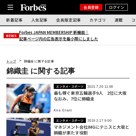
会員登録
ログイン
新着記事
人気記事
会員限定記事
カテゴリ
連載
コ
Forbes JAPAN MEMBERSHIP 新機能｜
NEWS
記事ページ内の広告表示を最小限にしました
トップ
錦織圭 に関する記事
錦織圭 に関する記事
エンタメ・スポーツ
2021.7.20 11:00
最も稼ぐ東京五輪選手9人 2位に大坂
なおみ、7位に錦織圭
Kira Grant
エンタメ・スポーツ
2019.3.17 9:00
マネジメント会社IMGにテニスと大坂と
錦織が果たす役割