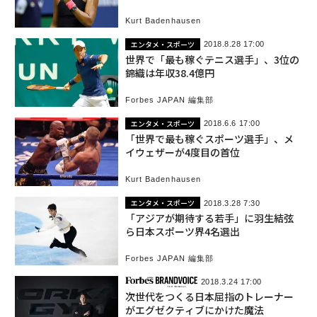
Kurt Badenhausen
エンタメ・スポーツ
2018.8.28 17:00
世界で「最も稼ぐテニス選手」、3位の
錦織は年収38.4億円
Forbes JAPAN 編集部
エンタメ・スポーツ
2018.6.6 17:00
「世界で最も稼ぐスポーツ選手」、メ
イウェザーが4度目の首位
Kurt Badenhausen
エンタメ・スポーツ
2018.3.28 7:30
「アジアが期待する若手」に羽生結弦
ら日本スポーツ界4名選出
Forbes JAPAN 編集部
2018.3.24 17:00
次世代をつくる日本屈指のトレーナー
がエグゼクティブにかけた魔法