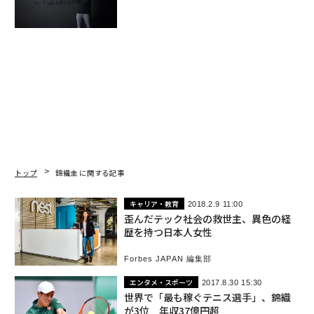
トップ
錦織圭 に関する記事
キャリア・教育
2018.2.9 11:00
歪んだテック社会の救世主、異色の経
歴を持つ日本人女性
Forbes JAPAN 編集部
エンタメ・スポーツ
2017.8.30 15:30
世界で「最も稼ぐテニス選手」、錦織
が3位 年収37億円超