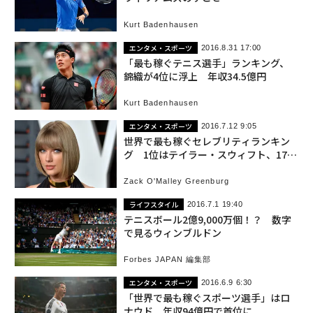
Kurt Badenhausen
エンタメ・スポーツ
2016.8.31 17:00
「最も稼ぐテニス選手」ランキング、
錦織が4位に浮上 年収34.5億円
Kurt Badenhausen
エンタメ・スポーツ
2016.7.12 9:05
世界で最も稼ぐセレブリティランキン
グ 1位はテイラー・スウィフト、175
億円
Zack O'Malley Greenburg
ライフスタイル
2016.7.1 19:40
テニスボール2億9,000万個！？ 数字
で見るウィンブルドン
Forbes JAPAN 編集部
エンタメ・スポーツ
2016.6.9 6:30
「世界で最も稼ぐスポーツ選手」はロ
ナウド 年収94億円で首位に