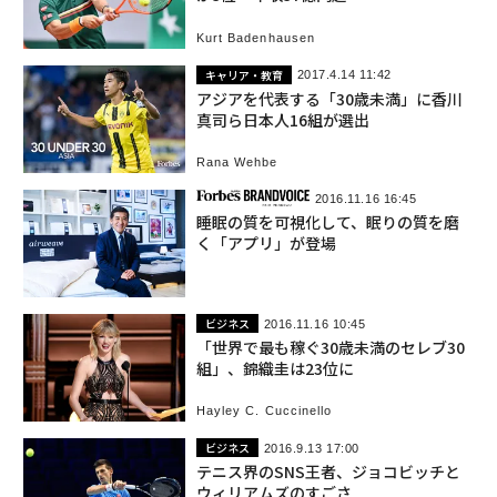
Kurt Badenhausen
キャリア・教育
2017.4.14 11:42
アジアを代表する「30歳未満」に香川
真司ら日本人16組が選出
Rana Wehbe
2016.11.16 16:45
睡眠の質を可視化して、眠りの質を磨
く「アプリ」が登場
ビジネス
2016.11.16 10:45
「世界で最も稼ぐ30歳未満のセレブ30
組」、錦織圭は23位に
Hayley C. Cuccinello
ビジネス
2016.9.13 17:00
テニス界のSNS王者、ジョコビッチと
ウィリアムズのすごさ