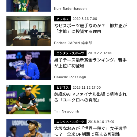
Kurt Badenhausen
ビジネス
2019.3.13 7:00
なぜスポーツ選手なのか？ 柳井正が
「才能」に投資する理由
Forbes JAPAN 編集部
エンタメ・スポーツ
2019.2.2 12:00
男子テニス最新賞金ランキング、若手
が上位に初登場
Danielle Rossingh
ビジネス
2018.11.12 17:00
錦織のATPファイナル出場で期待され
る「ユニクロへの貢献」
Tim Newcomb
エンタメ・スポーツ
2018.9.10 17:00
大坂なおみが「世界一稼ぐ」女子選手
に？ 全米OP制覇で高まる可能性