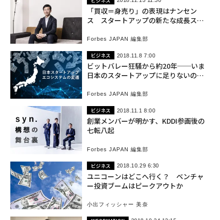
ビジネス
2018.11.15 11:30
「買収＝身売り」の表現はナンセン
ス スタートアップの新たな成長スキ
ームとは？
Forbes JAPAN 編集部
ビジネス
2018.11.8 7:00
ビットバレー狂騒から約20年──いま
日本のスタートアップに足りないのは
「大企業によるM&Aとグローバル化」
Forbes JAPAN 編集部
ビジネス
2018.11.1 8:00
創業メンバーが明かす、KDDI参画後の
七転八起
Forbes JAPAN 編集部
ビジネス
2018.10.29 6:30
ユニコーンはどこへ行く？ ベンチャ
ー投資ブームはピークアウトか
小出フィッシャー 美奈