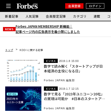
会員登録
ログイン
新着記事
人気記事
会員限定記事
カテゴリ
連載
コ
Forbes JAPAN MEMBERSHIP 新機能｜
NEWS
記事ページ内の広告表示を最小限にしました
トップ
KDDI に関する記事
ビジネス
2019.1.8 15:00
数字で読み解く「スタートアップが日
本経済の主役になる日」
Forbes JAPAN 編集部
ビジネス
2019.1.7 12:15
数字で見る「2023年ユニコーン20社」
の実現は可能か #日本のスタートアッ
プ図鑑
Forbes JAPAN 編集部