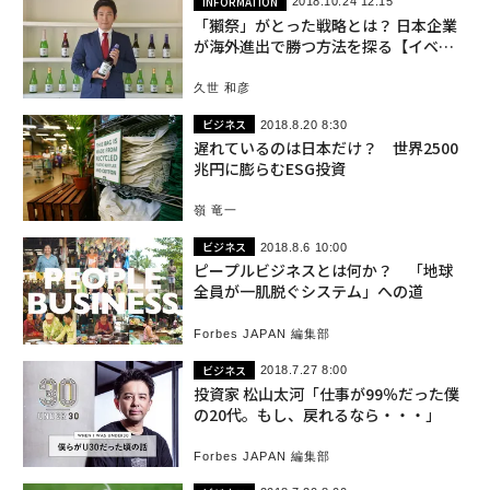
INFORMATION
2018.10.24 12:15
「獺祭」がとった戦略とは？ 日本企業
が海外進出で勝つ方法を探る【イベン
ト12/6開催】
久世 和彦
ビジネス
2018.8.20 8:30
遅れているのは日本だけ？ 世界2500
兆円に膨らむESG投資
嶺 竜一
ビジネス
2018.8.6 10:00
ピープルビジネスとは何か？ 「地球
全員が一肌脱ぐシステム」への道
Forbes JAPAN 編集部
ビジネス
2018.7.27 8:00
投資家 松山太河「仕事が99％だった僕
の20代。もし、戻れるなら・・・」
Forbes JAPAN 編集部