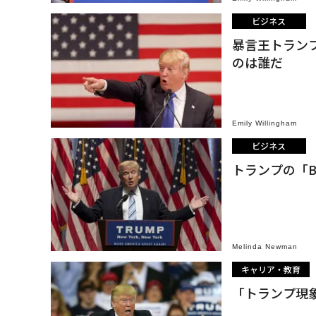
ビジネス
暴言王トラン
のは誰だ
Emily Willingham
ビジネス
トランプの「
Melinda Newman
キャリア・教育
「トランプ現