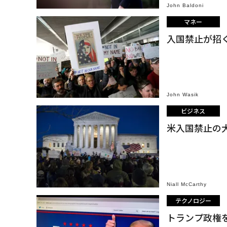
John Baldoni
マネー
入国禁止が招
John Wasik
ビジネス
米入国禁止の
Niall McCarthy
テクノロジー
トランプ政権