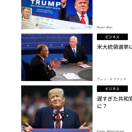
Ryan Mac
ビジネス
米大統領選挙
グレン・S フクシマ
ビジネス
遅すぎた共和
に？
Emily Willingham