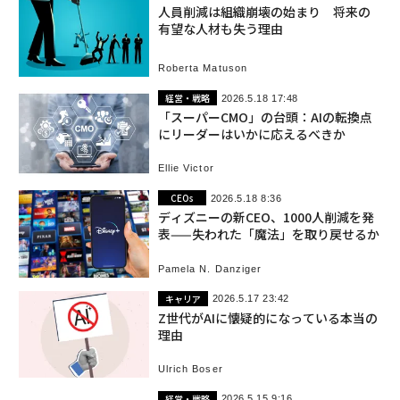
人員削減は組織崩壊の始まり 将来の
有望な人材も失う理由
Roberta Matuson
経営・戦略
2026.5.18 17:48
「スーパーCMO」の台頭：AIの転換点
にリーダーはいかに応えるべきか
Ellie Victor
CEOs
2026.5.18 8:36
ディズニーの新CEO、1000人削減を発
表——失われた「魔法」を取り戻せるか
Pamela N. Danziger
キャリア
2026.5.17 23:42
Z世代がAIに懐疑的になっている本当の
理由
Ulrich Boser
経営・戦略
2026.5.15 9:16