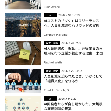
Julie Averill
AI
2026.7.31 17:23
AIコストの「ツケ」はフリーランス
へ、人員削減進むハリウッドの実態
Cortney Harding
経営・戦略
2026.7.31 7:00
AI人員削減の「誤算」、元従業員の再
雇用を行う企業が続出する理由 米国
Rachel Wells
経営・戦略
2026.7.22 11:14
人員削減を迫られたとき、いかにして
「組織文化」を守るか
Thad L. Bench, Sr.
AI
2026.7.9 7:22
AI開発者たちが自ら明かした、大規模
な雇用削減の現実