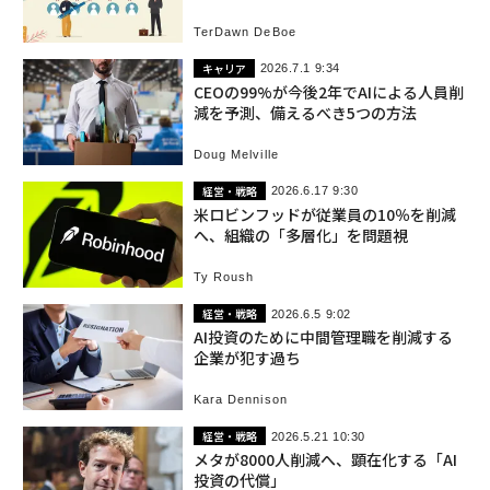
TerDawn DeBoe
キャリア
2026.7.1 9:34
CEOの99%が今後2年でAIによる人員削
減を予測、備えるべき5つの方法
Doug Melville
経営・戦略
2026.6.17 9:30
米ロビンフッドが従業員の10％を削減
へ、組織の「多層化」を問題視
Ty Roush
経営・戦略
2026.6.5 9:02
AI投資のために中間管理職を削減する
企業が犯す過ち
Kara Dennison
経営・戦略
2026.5.21 10:30
メタが8000人削減へ、顕在化する「AI
投資の代償」