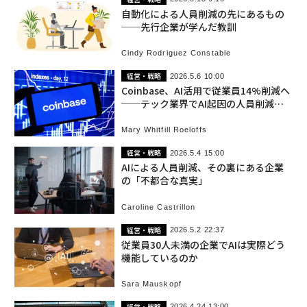
自動化による人員削減の先にあるもの
──先行企業が学んだ教訓
Cindy Rodriguez Constable
経営・戦略
2026.5.6 10:00
Coinbase、AI活用で従業員14%削減へ
──テック業界でAI起因の人員削減が
加速
Mary Whitfill Roeloffs
経営・戦略
2026.5.4 15:00
AIによる人員削減、その裏にある企業
の「不都合な真実」
Caroline Castrillon
経営・戦略
2026.5.2 22:37
従業員30人未満の企業でAIは実際どう
機能しているのか
Sara Mauskopf
経営・戦略
2026.4.24 13:00