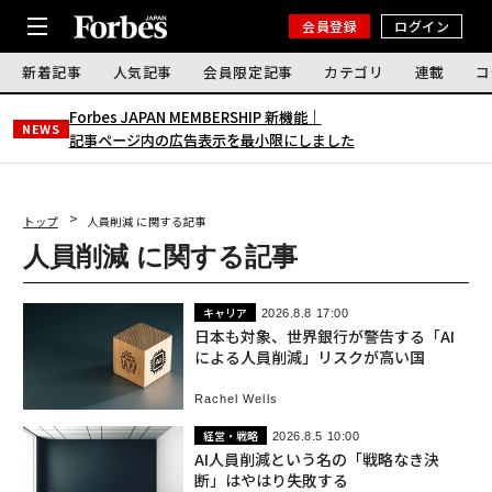
会員登録
ログイン
新着記事
人気記事
会員限定記事
カテゴリ
連載
コ
Forbes JAPAN MEMBERSHIP 新機能｜
NEWS
記事ページ内の広告表示を最小限にしました
トップ
人員削減 に関する記事
人員削減 に関する記事
キャリア
2026.8.8 17:00
日本も対象、世界銀行が警告する「AI
による人員削減」リスクが高い国
Rachel Wells
経営・戦略
2026.8.5 10:00
AI人員削減という名の「戦略なき決
断」はやはり失敗する