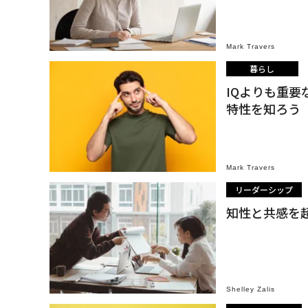
Mark Travers
暮らし
IQよりも重
特性を知ろう
Mark Travers
リーダーシップ
知性と共感を
Shelley Zalis