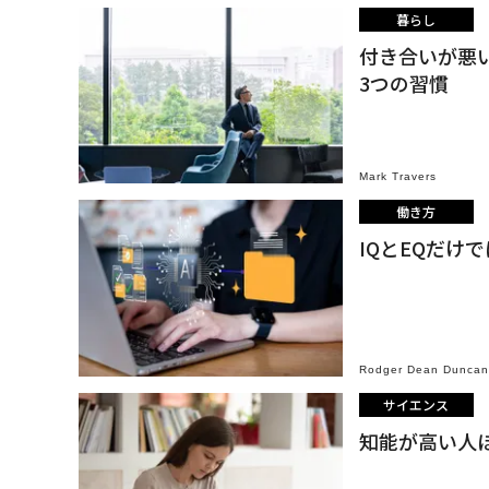
暮らし
付き合いが悪
3つの習慣
Mark Travers
働き方
IQとEQだけ
Rodger Dean Duncan
サイエンス
知能が高い人