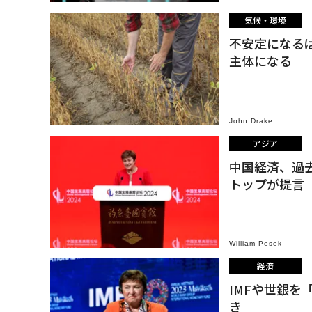
気候・環境
不安定になる
主体になる
John Drake
アジア
中国経済、過去
トップが提言
William Pesek
経済
IMFや世銀
き