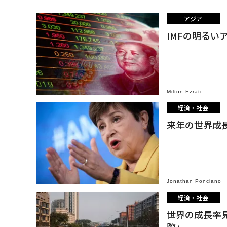
アジア
IMFの明る
Milton Ezrati
経済・社会
来年の世界成長
Jonathan Ponciano
経済・社会
世界の成長率見