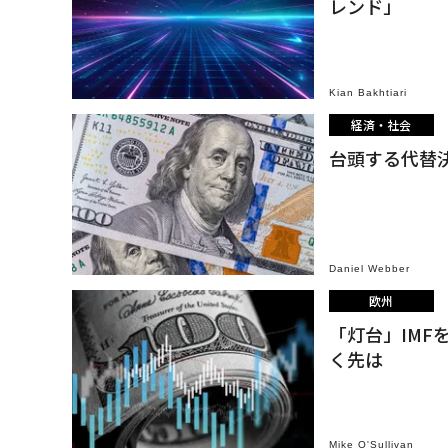
レンド」
Kian Bakhtiari
経済・社会
台頭する代替
Daniel Webber
欧州
「灯台」IM
く先は
Mike O'Sullivan