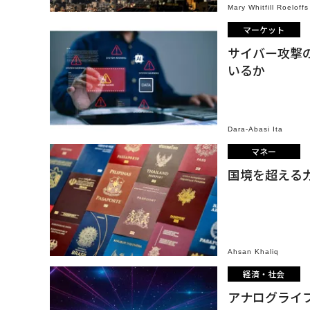
Mary Whitfill Roeloffs
マーケット
サイバー攻撃
いるか
Dara-Abasi Ita
マネー
国境を超える
Ahsan Khaliq
経済・社会
アナログライフ