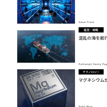
Adam Frank
経営・戦略
混乱の海を航
Pathanjali Sastry Pa
テクノロジー
マグネシウム
Sahit Muja