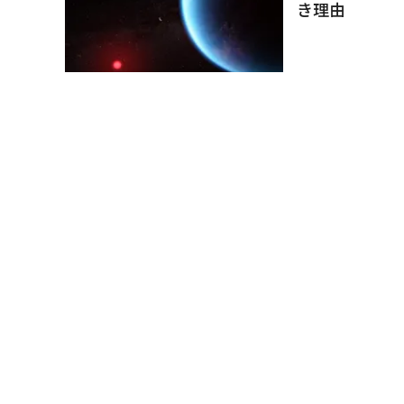
き理由
Bruce Dorminey
宇宙
太陽系の近く
見
Jamie Carter
海外
「補助金に頼らな