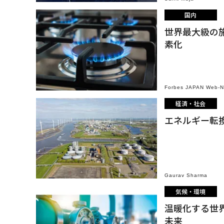
国内
世界最大級の施
素化
Forbes JAPAN Web-
経済・社会
エネルギー転
Gaurav Sharma
気候・環境
温暖化する世
未来