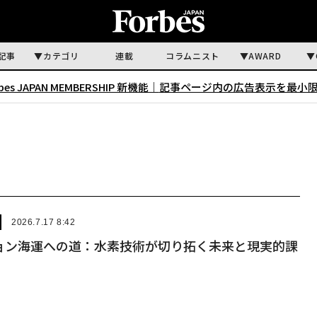
記事
カテゴリ
連載
コラムニスト
AWARD
rbes JAPAN MEMBERSHIP 新機能｜
記事ページ内の広告表示を最小
2026.7.17 8:42
ョン海運への道：水素技術が切り拓く未来と現実的課