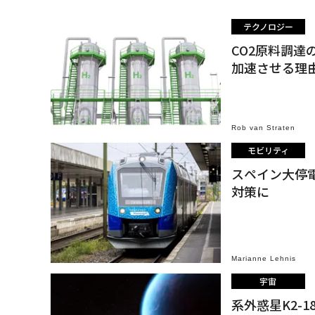
テクノロジー
CO2原料調達
加速させる理
Rob van Straten
モビリティ
スペイン大停
対策に
Marianne Lehnis
宇宙
系外惑星K2-