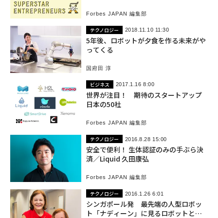
Forbes JAPAN 編集部
テクノロジー
2018.11.10 11:30
5年後、ロボットが夕食を作る未来がや
ってくる
国府田 淳
ビジネス
2017.1.16 8:00
世界が注目！ 期待のスタートアップ
日本の50社
Forbes JAPAN 編集部
テクノロジー
2016.8.28 15:00
安全で便利！ 生体認証のみの手ぶら決
済／Liquid 久田康弘
Forbes JAPAN 編集部
テクノロジー
2016.1.26 6:01
シンガポール発 最先端の人型ロボッ
ト「ナディーン」に見るロボットとの