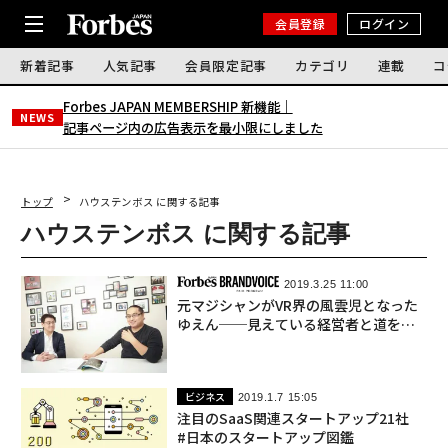
会員登録
ログイン
新着記事
人気記事
会員限定記事
カテゴリ
連載
コ
Forbes JAPAN MEMBERSHIP 新機能｜
NEWS
記事ページ内の広告表示を最小限にしました
トップ
ハウステンボス に関する記事
ハウステンボス に関する記事
2019.3.25 11:00
元マジシャンがVR界の風雲児となった
ゆえん──見えている経営者と道を示
すVC #1
ビジネス
2019.1.7 15:05
注目のSaaS関連スタートアップ21社
#日本のスタートアップ図鑑