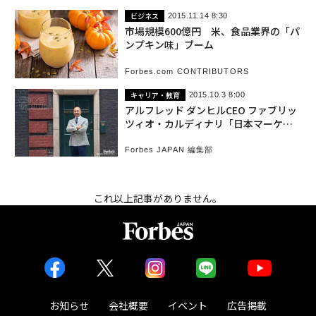
ビジネス
2015.11.14 8:30
市場規模600億円 米、食品業界の「パ
ンプキン味」ブーム
Forbes.com CONTRIBUTORS
キャリア・教育
2015.10.3 8:00
アルフレッド ダンヒルCEO ファブリッ
ツィオ・カルディナリ「日本マーケッ
トを制する者は、世界を制す！」[CE
O'S VOICE ]
Forbes JAPAN 編集部
これ以上記事がありません。
お知らせ
会社概要
イベント
広告掲載