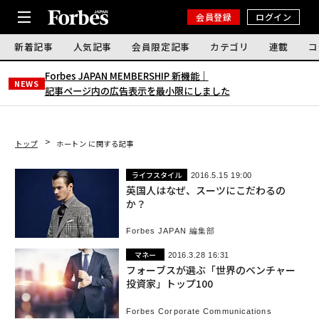
会員登録
ログイン
新着記事
人気記事
会員限定記事
カテゴリ
連載
コ
Forbes JAPAN MEMBERSHIP 新機能｜
NEWS
記事ページ内の広告表示を最小限にしました
トップ
ホートン に関する記事
ライフスタイル
2016.5.15 19:00
英国人はなぜ、スーツにこだわるの
か？
Forbes JAPAN 編集部
マネー
2016.3.28 16:31
フォーブスが選ぶ「世界のベンチャー
投資家」トップ100
Forbes Corporate Communications