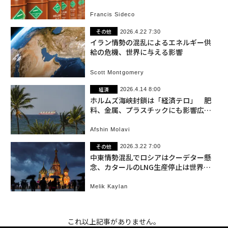
Francis Sideco
その他
2026.4.22 7:30
イラン情勢の混乱によるエネルギー供
給の危機、世界に与える影響
Scott Montgomery
経済
2026.4.14 8:00
ホルムズ海峡封鎖は「経済テロ」 肥
料、金属、プラスチックにも影響広が
る
Afshin Molavi
その他
2026.3.22 7:00
中東情勢混乱でロシアはクーデター懸
念、カタールのLNG生産停止は世界に
影響
Melik Kaylan
これ以上記事がありません。