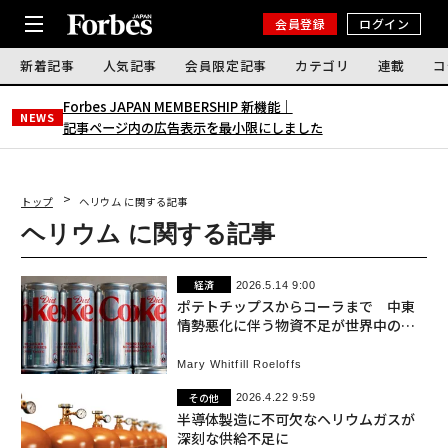
会員登録
ログイン
新着記事
人気記事
会員限定記事
カテゴリ
連載
コ
Forbes JAPAN MEMBERSHIP 新機能｜
NEWS
記事ページ内の広告表示を最小限にしました
トップ
ヘリウム に関する記事
ヘリウム に関する記事
経済
2026.5.14 9:00
ポテトチップスからコーラまで 中東
情勢悪化に伴う物資不足が世界中の消
費者を直撃
Mary Whitfill Roeloffs
その他
2026.4.22 9:59
半導体製造に不可欠なヘリウムガスが
深刻な供給不足に