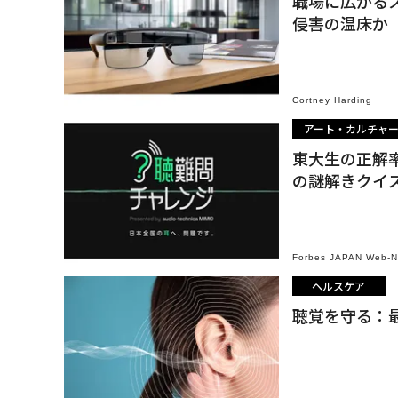
職場に広がる
侵害の温床か
Cortney Harding
アート・カルチャ
東大生の正解率
の謎解きクイ
Forbes JAPAN Web-
ヘルスケア
聴覚を守る：