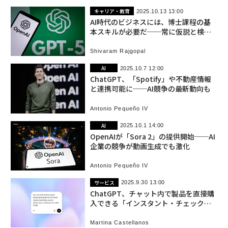
キャリア・教育
2025.10.13 13:00
AI時代のビジネスには、博士課程の基
本スキルが必要だ──常に仮説と検証
を繰り返す
Shivaram Rajgopal
AI
2025.10.7 12:00
ChatGPT、「Spotify」や不動産情報
と連携可能に──AI競争の最新動向も
Antonio Pequeño IV
AI
2025.10.1 14:00
OpenAIが「Sora 2」の提供開始──AI
企業の競争が動画生成でも激化
Antonio Pequeño IV
サービス
2025.9.30 13:00
ChatGPT、チャット内で製品を直接購
入できる「インスタント・チェックア
ウト」を追加
Martina Castellanos