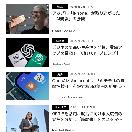
製品
2025.9.29 11:30
アップル「iPhone」が取り逃がした
「AI競争」の勝機
Ewan Spence
起業家
2025.9.26 11:00
ビジネスで高い生産性を発揮、業績ア
ップを目指す「ChatGPTプロンプト5
選」
Jodie Cook
海外
2025.9.22 16:00
OpenAIとAnthropic、「AIモデルの脆
弱性検証」を評価額662億円の新興に依
頼
Thomas Brewster
キャリア
2025.9.11 15:00
GPT-5を活用、就活に向け求人広告の
要件を分析し「履歴書」をカスタマイ
ズする
Rachel Wells