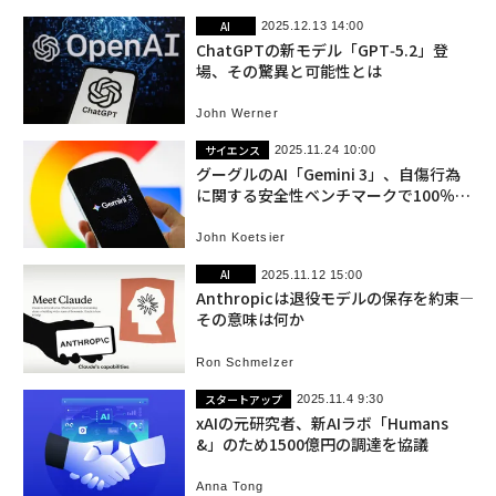
AI
2025.12.13 14:00
ChatGPTの新モデル「GPT‑5.2」登
場、その驚異と可能性とは
John Werner
サイエンス
2025.11.24 10:00
グーグルのAI「Gemini 3」、自傷行為
に関する安全性ベンチマークで100％達
成
John Koetsier
AI
2025.11.12 15:00
Anthropicは退役モデルの保存を約束――
その意味は何か
Ron Schmelzer
スタートアップ
2025.11.4 9:30
xAIの元研究者、新AIラボ「Humans
&」のため1500億円の調達を協議
Anna Tong