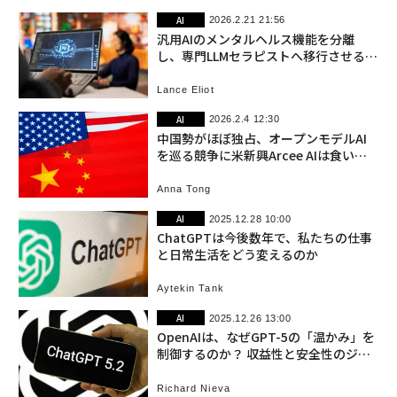
AI
2026.2.21 21:56
汎用AIのメンタルヘルス機能を分離
し、専門LLMセラピストへ移行させるべ
きか
Lance Eliot
AI
2026.2.4 12:30
中国勢がほぼ独占、オープンモデルAI
を巡る競争に米新興Arcee AIは食い込
めるか
Anna Tong
AI
2025.12.28 10:00
ChatGPTは今後数年で、私たちの仕事
と日常生活をどう変えるのか
Aytekin Tank
AI
2025.12.26 13:00
OpenAIは、なぜGPT-5の「温かみ」を
制御するのか？ 収益性と安全性のジレ
ンマ
Richard Nieva