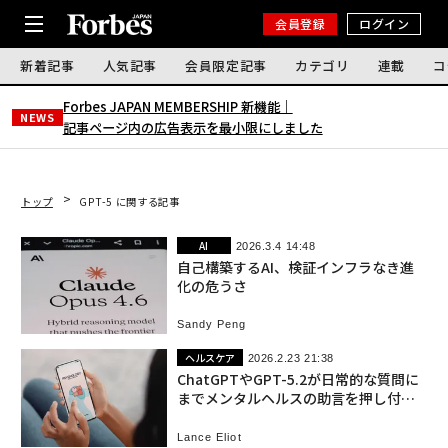
会員登録
ログイン
新着記事
人気記事
会員限定記事
カテゴリ
連載
コ
Forbes JAPAN MEMBERSHIP 新機能｜
NEWS
記事ページ内の広告表示を最小限にしました
トップ
GPT-5 に関する記事
AI
2026.3.4 14:48
自己構築するAI、検証インフラなき進
化の危うさ
Sandy Peng
ヘルスケア
2026.2.23 21:38
ChatGPTやGPT-5.2が日常的な質問に
までメンタルヘルスの助言を押し付け
てくる不気味な現象
Lance Eliot