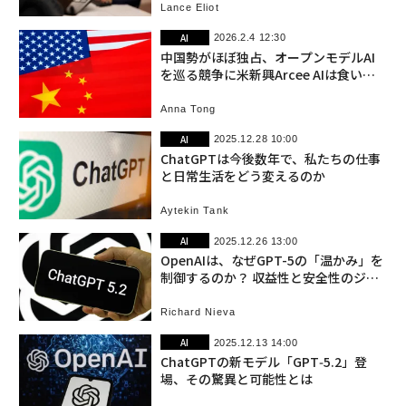
Lance Eliot
AI
2026.2.4 12:30
中国勢がほぼ独占、オープンモデルAI
を巡る競争に米新興Arcee AIは食い込
めるか
Anna Tong
AI
2025.12.28 10:00
ChatGPTは今後数年で、私たちの仕事
と日常生活をどう変えるのか
Aytekin Tank
AI
2025.12.26 13:00
OpenAIは、なぜGPT-5の「温かみ」を
制御するのか？ 収益性と安全性のジレ
ンマ
Richard Nieva
AI
2025.12.13 14:00
ChatGPTの新モデル「GPT‑5.2」登
場、その驚異と可能性とは