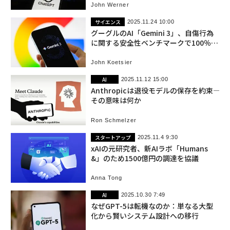
John Werner
サイエンス
2025.11.24 10:00
グーグルのAI「Gemini 3」、自傷行為
に関する安全性ベンチマークで100％達
成
John Koetsier
AI
2025.11.12 15:00
Anthropicは退役モデルの保存を約束――
その意味は何か
Ron Schmelzer
スタートアップ
2025.11.4 9:30
xAIの元研究者、新AIラボ「Humans
&」のため1500億円の調達を協議
Anna Tong
AI
2025.10.30 7:49
なぜGPT-5は転機なのか：単なる大型
化から賢いシステム設計への移行