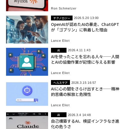
の勢力図は変わるか
Ron Schmelzer
テクノロジー
2026.5.20 13:00
OpenAIが認めたAIの暴走、ChatGPT
が「ゴブリン」に執着した理由
Lance Eliot
AI
2026.4.11 1:43
AIを使ったことを忘れる人々──人間
とAIの協働作業が記憶に与える影響
Lance Eliot
ヘルスケア
2026.3.15 16:57
AIに心の闇をさらけ出すとき──精神
的苦痛の解放と危険性
Lance Eliot
AI
2026.3.4 14:48
自己構築するAI、検証インフラなき進
化の危うさ