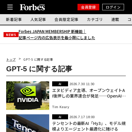
会員登録
ログイン
新着記事
人気記事
会員限定記事
カテゴリ
連載
コ
Forbes JAPAN MEMBERSHIP 新機能｜
NEWS
記事ページ内の広告表示を最小限にしました
トップ
GPT-5 に関する記事
GPT-5 に関する記事
AI
2026.7.30 11:30
エヌビディア主導、オープンウェイトA
I後押しの業界連合が発足──OpenAIモ
デルの侵害を受け
Tim Keary
AI
2026.7.17 18:00
テンセントの最新AI「Hy3」、モデル規
模よりエージェント最適化に賭ける