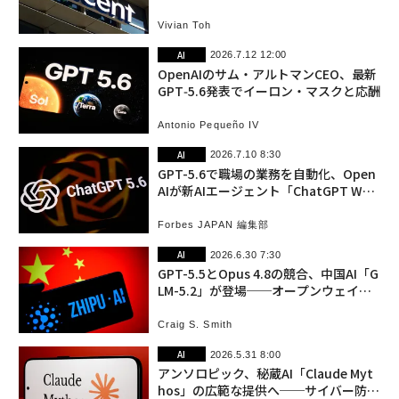
Vivian Toh
AI
2026.7.12 12:00
OpenAIのサム・アルトマンCEO、最新
GPT‑5.6発表でイーロン・マスクと応酬
Antonio Pequeño IV
AI
2026.7.10 8:30
GPT-5.6で職場の業務を自動化、Open
AIが新AIエージェント「ChatGPT Wor
k」発表
Forbes JAPAN 編集部
AI
2026.6.30 7:30
GPT-5.5とOpus 4.8の競合、中国AI「G
LM-5.2」が登場──オープンウェイト
の脅威
Craig S. Smith
AI
2026.5.31 8:00
アンソロピック、秘蔵AI「Claude Myt
hos」の広範な提供へ──サイバー防御