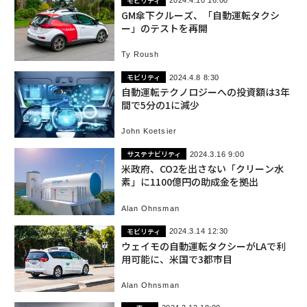
モビリティ
2024.4.10 16:00
GM傘下クルーズ、「自動運転タクシ
ー」のテストを再開
Ty Roush
モビリティ
2024.4.8 8:30
自動運転テクノロジーへの投資額は3年
間で5分の1に減少
John Koetsier
サステナビリティ
2024.3.16 9:00
米政府、CO2を出さない「クリーン水
素」に1100億円の助成金を拠出
Alan Ohnsman
モビリティ
2024.3.14 12:30
ウェイモの自動運転タクシーがLAで利
用可能に、米国で3都市目
Alan Ohnsman