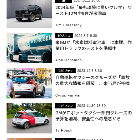
車
2024.3.12 18:00
2024年版「最も環境に悪いクルマ」 ワ
ースト12台中9台が米国車
Jim Gorzelany
ビジネス
2024.3.7 9:30
米GMが「水素燃料電池車」に本腰、作
業用トラックのテストを準備中
Alan Ohnsman
モビリティ
2023.12.6 8:30
自動運転タクシーのクルーズが「事故
の重大な情報を隠蔽」、米当局が指摘
Cyrus Farivar
モビリティ
2023.11.30 13:30
GMがロボットタクシー部門クルーズの
予算を削減、安全性への懸念から
Ty Roush