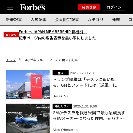
会員登録
ログイン
新着記事
人気記事
会員限定記事
カテゴリ
連載
コ
Forbes JAPAN MEMBERSHIP 新機能｜
NEWS
記事ページ内の広告表示を最小限にしました
トップ
GM/ゼネラルモーターズ に関する記事
北米
2025.3.28 12:00
トランプ関税は「テスラに追い風」
も、GMとフォードには「逆風」に
Derek Saul
モビリティ
2025.1.31 9:00
GMがテスラを抜き米国で最も急成長す
るEVメーカーになった理由、元パナソ
ニック社員の貢献
Alan Ohnsman