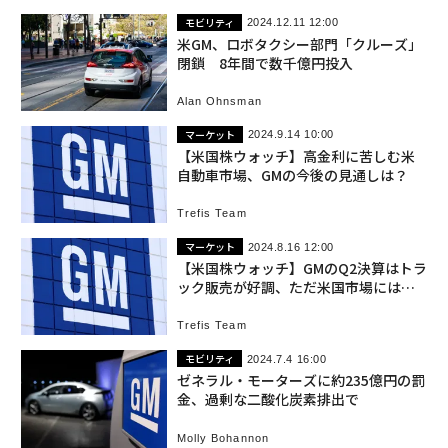
モビリティ
2024.12.11 12:00
米GM、ロボタクシー部門「クルーズ」
閉鎖 8年間で数千億円投入
Alan Ohnsman
マーケット
2024.9.14 10:00
【米国株ウォッチ】高金利に苦しむ米
自動車市場、GMの今後の見通しは？
Trefis Team
マーケット
2024.8.16 12:00
【米国株ウォッチ】GMのQ2決算はトラ
ック販売が好調、ただ米国市場には警
告の兆しも
Trefis Team
モビリティ
2024.7.4 16:00
ゼネラル・モーターズに約235億円の罰
金、過剰な二酸化炭素排出で
Molly Bohannon