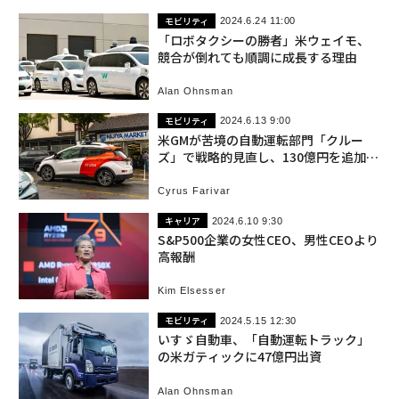
モビリティ
2024.6.24 11:00
「ロボタクシーの勝者」米ウェイモ、
競合が倒れても順調に成長する理由
Alan Ohnsman
モビリティ
2024.6.13 9:00
米GMが苦境の自動運転部門「クルー
ズ」で戦略的見直し、130億円を追加投
資
Cyrus Farivar
キャリア
2024.6.10 9:30
S&P500企業の女性CEO、男性CEOより
高報酬
Kim Elsesser
モビリティ
2024.5.15 12:30
いすゞ自動車、「自動運転トラック」
の米ガティックに47億円出資
Alan Ohnsman