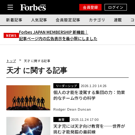
会員登録
ログイン
新着記事
人気記事
会員限定記事
カテゴリ
連載
コ
Forbes JAPAN MEMBERSHIP 新機能｜
NEWS
記事ページ内の広告表示を最小限にしました
トップ
天才 に関する記事
天才 に関する記事
リーダーシップ
2026.1.20 14:26
個人の才能を凌駕する集団の力：効果
的なチーム作りの科学
Rodger Dean Duncan
教育
2025.11.24 17:00
天才児には天才向け教育を──世界が
挑む才能発掘の最前線