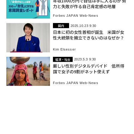
年収1000万円で自信は手に入るのか 努
力と失敗が作る自己肯定感の地層
Forbes JAPAN Web-News
国内
2025.10.23 9:30
日本に初の女性首相が誕生 米国が女
性大統領を擁立できないのはなぜか？
Kim Elsesser
経済・社会
2023.5.3 9:30
厳しい性別デジタルデバイド 低所得
国で女子の9割がネット使えず
Forbes JAPAN Web-News