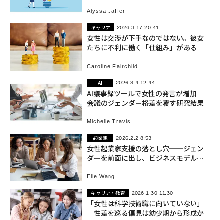
Alyssa Jaffer
キャリア
2026.3.17 20:41
女性は交渉が下手なのではない。彼女
たちに不利に働く「仕組み」がある
Caroline Fairchild
AI
2026.3.4 12:44
AI議事録ツールで女性の発言が増加
会議のジェンダー格差を覆す研究結果
Michelle Travis
起業家
2026.2.2 8:53
女性起業家支援の落とし穴──ジェン
ダーを前面に出し、ビジネスモデルを
後回しにする危険性
Elle Wang
キャリア・教育
2026.1.30 11:30
「女性は科学技術職に向いていない」
性差を巡る偏見は幼少期から形成か