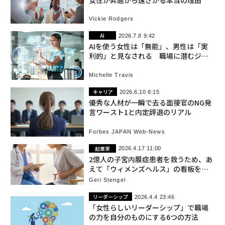
女性が昇進から遠ざかる本当の理由
Vickie Rodgers
AI
2026.7.8 9:42
AIを使う女性は「無能」、男性は「実
利的」と見なされる 職場に潜むジェ
ンダーバイアス
Michelle Travis
キャリア
2026.6.10 8:15
優秀な人材が一瞬で去る面接官のNG発
言ワースト1と内定辞退のリアル
Forbes JAPAN Web-News
起業家
2026.4.17 11:00
2億人の子宮内膜症患者を救うため、あ
えて「ウィメンズヘルス」の看板を外
した女性起業家の葛藤
Geri Stengel
リーダーシップ
2026.4.4 23:46
「女性らしいリーダーシップ」で職場
の力を自分のものにする6つの方法