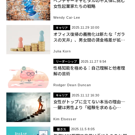
ベンチャーキャピタルの不文律に挑む
女性起業家たちの戦略
Wendy Cai-Lee
キャリア
2025.11.29 10:00
オフィス復帰の義務化は新たな「ガラ
スの天井」、男女間の賃金格差が拡
大 米国
Julia Korn
リーダーシップ
2025.11.27 9:54
性格知能を極める：自己理解と他者理
解の芸術
Rodger Dean Duncan
キャリア
2025.11.12 16:30
女性がトップに立てない本当の理由─
─鍵は男性より「経験を求める心
理」、新研究が示す意外な事実
Kim Elsesser
働き方
2025.11.5 8:05