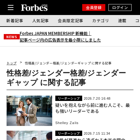
会員登録
ログイン
新着記事
人気記事
会員限定記事
カテゴリ
連載
コ
Forbes JAPAN MEMBERSHIP 新機能｜
NEWS
記事ページ内の広告表示を最小限にしました
トップ
性格差/ジェンダー格差/ジェンダーギャップ に関する記事
性格差/ジェンダー格差/ジェンダー
ギャップ に関する記事
リーダーシップ
2026.7.20 16:48
疑いを抱えながら前に進む人こそ、最
も強いリーダーである
Shelley Zalis
リーダーシップ
2026.7.15 11:34