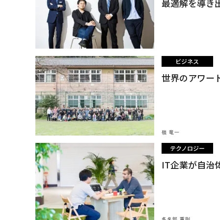
最適解を導き
ビジネス
世界のアワー
嶺 竜一
テクノロジー
IT企業が自
多名部 重則