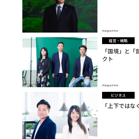
magazine
経営・戦略
「国境」と「
クト
magazine
ビジネス
「上下ではな