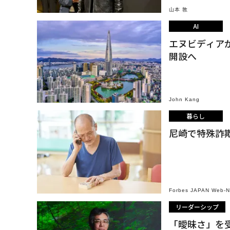
山本 敦
AI
エヌビディアが
開設へ
John Kang
暮らし
尼崎で特殊詐
Forbes JAPAN Web-
リーダーシップ
「曖昧さ」を