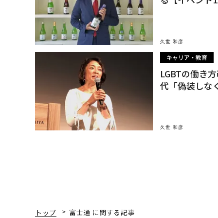
久世 和彦
キャリア・教育
LGBTの働き
代「偽装しな
久世 和彦
トップ
富士通 に関する記事