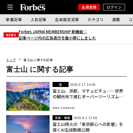
会員登録
ログイン
新着記事
人気記事
会員限定記事
カテゴリ
連載
コ
Forbes JAPAN MEMBERSHIP 新機能｜
NEWS
記事ページ内の広告表示を最小限にしました
トップ
富士山 に関する記事
富士山 に関する記事
旅
2026.6.17 14:00
富士山、京都、マチュピチュ──世界
の観光地で進むオーバーツーリズム規
制強化
Alex Ledsom
気候・環境
2025.9.1 17:00
富士山噴火の「東京都心への影響」を
描くAI生成動画公開