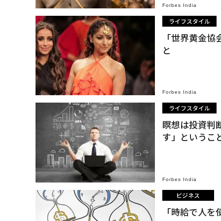
Forbes India
ライフスタイル
「世界黄金協
と
Forbes India
ライフスタイル
瞑想は投資判
す」というこ
Forbes India
ビジネス
「時給で人を