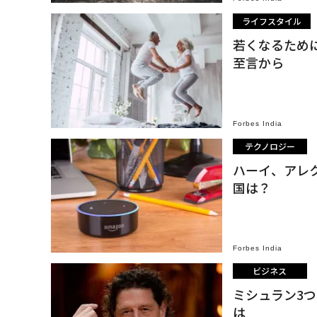
ライフスタイル
若くなるため
至言から
Forbes India
テクノロジー
ハーイ、アレ
国は？
Forbes India
ビジネス
ミシュラン3
は