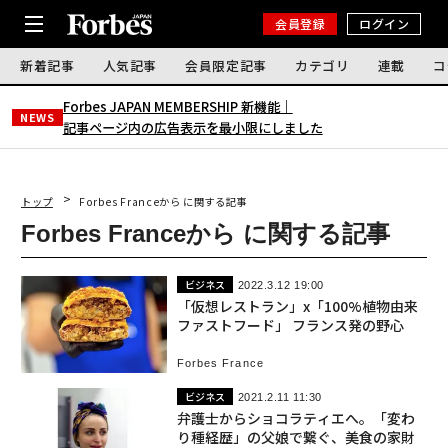
会員登録
ログイン
新着記事
人気記事
会員限定記事
カテゴリ
連載
コ
Forbes JAPAN MEMBERSHIP 新機能｜
NEWS
記事ページ内の広告表示を最小限にしました
トップ
Forbes Franceから に関する記事
Forbes Franceから に関する記事
ビジネス
2022.3.12 19:00
「仮想レストラン」x「100%植物由来
ファストフード」 フランス発の野心
Forbes France
ビジネス
2021.2.11 11:30
弁護士からショコラティエへ。「変わ
り種経歴」の父娘で繋ぐ、美食の家財