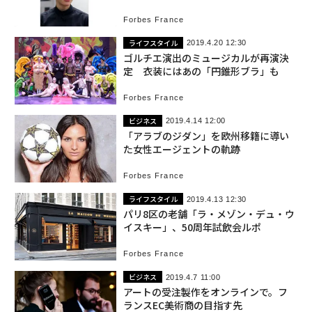
Forbes France
ライフスタイル
2019.4.20 12:30
ゴルチエ演出のミュージカルが再演決
定 衣装にはあの「円錐形ブラ」も
Forbes France
ビジネス
2019.4.14 12:00
「アラブのジダン」を欧州移籍に導い
た女性エージェントの軌跡
Forbes France
ライフスタイル
2019.4.13 12:30
パリ8区の老舗「ラ・メゾン・デュ・ウ
イスキー」、50周年試飲会ルポ
Forbes France
ビジネス
2019.4.7 11:00
アートの受注製作をオンラインで。フ
ランスEC美術商の目指す先