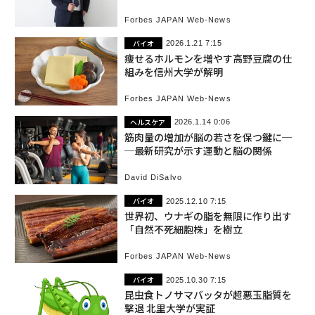
Forbes JAPAN Web-News
バイオ
2026.1.21 7:15
痩せるホルモンを増やす高野豆腐の仕
組みを信州大学が解明
Forbes JAPAN Web-News
ヘルスケア
2026.1.14 0:06
筋肉量の増加が脳の若さを保つ鍵に─
─最新研究が示す運動と脳の関係
David DiSalvo
バイオ
2025.12.10 7:15
世界初、ウナギの脂を無限に作り出す
「自然不死細胞株」を樹立
Forbes JAPAN Web-News
バイオ
2025.10.30 7:15
昆虫食トノサマバッタが超悪玉脂質を
撃退 北里大学が実証