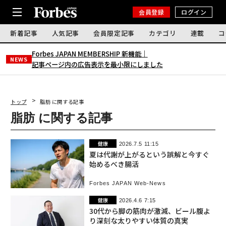
会員登録
ログイン
新着記事
人気記事
会員限定記事
カテゴリ
連載
コ
Forbes JAPAN MEMBERSHIP 新機能｜
NEWS
記事ページ内の広告表示を最小限にしました
トップ
脂肪 に関する記事
脂肪 に関する記事
健康
2026.7.5 11:15
夏は代謝が上がるという誤解と今すぐ
始めるべき腸活
Forbes JAPAN Web-News
健康
2026.4.6 7:15
30代から脚の筋肉が激減、ビール腹よ
り深刻な太りやすい体質の真実