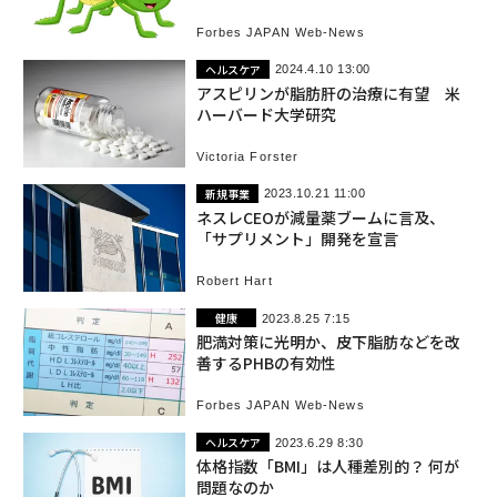
Forbes JAPAN Web-News
ヘルスケア
2024.4.10 13:00
アスピリンが脂肪肝の治療に有望 米
ハーバード大学研究
Victoria Forster
新規事業
2023.10.21 11:00
ネスレCEOが減量薬ブームに言及、
「サプリメント」開発を宣言
Robert Hart
健康
2023.8.25 7:15
肥満対策に光明か、皮下脂肪などを改
善するPHBの有効性
Forbes JAPAN Web-News
ヘルスケア
2023.6.29 8:30
体格指数「BMI」は人種差別的？ 何が
問題なのか