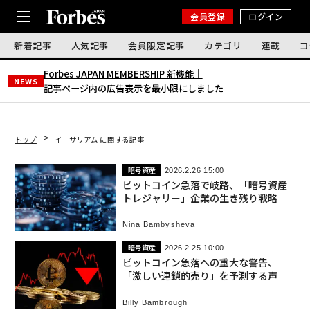
会員登録
ログイン
新着記事
人気記事
会員限定記事
カテゴリ
連載
コ
Forbes JAPAN MEMBERSHIP 新機能｜
NEWS
記事ページ内の広告表示を最小限にしました
トップ
イーサリアム に関する記事
暗号資産
2026.2.26 15:00
ビットコイン急落で岐路、「暗号資産
トレジャリー」企業の生き残り戦略
Nina Bambysheva
暗号資産
2026.2.25 10:00
ビットコイン急落への重大な警告、
「激しい連鎖的売り」を予測する声
Billy Bambrough