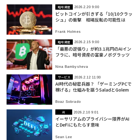
暗号資産
2026.2.20 9:00
ビットコインが引きずる「10/10クラッ
シュ」の衝撃 相場反転の可能性は
Frank Holmes
暗号資産
2026.2.15 9:00
「最悪の逆張り」が約3.1兆円のAIイン
フラに、暗号資産の富豪ノボグラッツ
Nina Bambysheva
サービス
2026.2.12 11:00
AI時代の秘密兵器？ 「ゲーミングPCで
稼げる」仕組みを謳うSaladとGolem
Boaz Sobrado
AI
2026.2.10 9:01
イーサリアムのプライバシー限界がAI
とDeFiにもたらす意味
Sean Lee