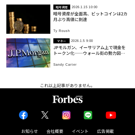
暗号資産
2026.1.15 10:00
暗号資産が全面高、ビットコインは2カ
月ぶり高値に到達
Ty Roush
マネー
2026.1.5 9:00
JPモルガン、イーサリアム上で現金を
トークン化──ウォール街の勢力図を
塗り替える
Sandy Carter
これ以上記事がありません。
お知らせ
会社概要
イベント
広告掲載