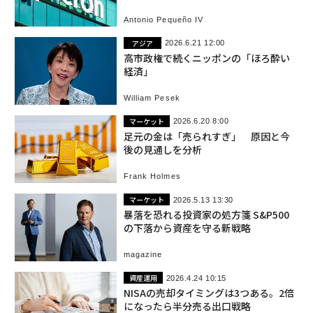
Antonio Pequeño IV
アジア
2026.6.21 12:00
高市政権で続くニッポンの「ほろ酔い
経済」
William Pesek
マーケット
2026.6.20 8:00
足元の金は「売られすぎ」 原因と今
後の見通しを分析
Frank Holmes
マーケット
2026.5.13 13:30
暴落を恐れる投資家の処方箋 S&P500
の下落から資産を守る新戦略
magazine
資産運用
2026.4.24 10:15
NISAの売却タイミングは3つある。2倍
になったら半分売る出口戦略