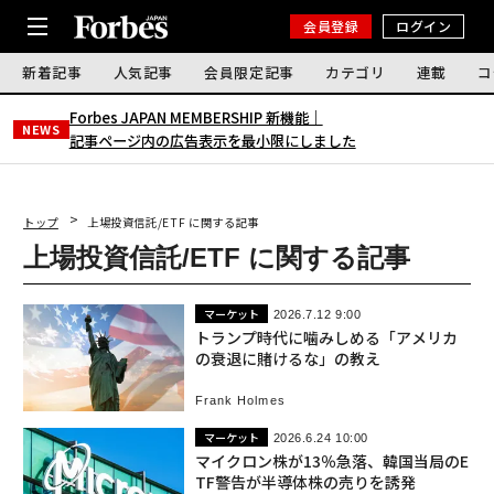
会員登録
ログイン
新着記事
人気記事
会員限定記事
カテゴリ
連載
コ
Forbes JAPAN MEMBERSHIP 新機能｜
NEWS
記事ページ内の広告表示を最小限にしました
トップ
上場投資信託/ETF に関する記事
上場投資信託/ETF に関する記事
マーケット
2026.7.12 9:00
トランプ時代に噛みしめる「アメリカ
の衰退に賭けるな」の教え
Frank Holmes
マーケット
2026.6.24 10:00
マイクロン株が13％急落、韓国当局のE
TF警告が半導体株の売りを誘発