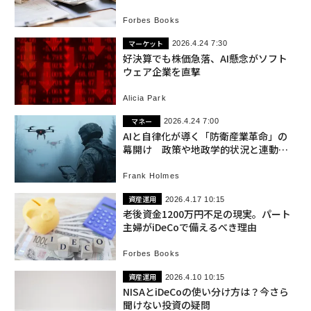
Forbes Books
マーケット
2026.4.24 7:30
好決算でも株価急落、AI懸念がソフト
ウェア企業を直撃
Alicia Park
マネー
2026.4.24 7:00
AIと自律化が導く「防衛産業革命」の
幕開け 政策や地政学的状況と連動、
投資家も留意
Frank Holmes
資産運用
2026.4.17 10:15
老後資金1200万円不足の現実。パート
主婦がiDeCoで備えるべき理由
Forbes Books
資産運用
2026.4.10 10:15
NISAとiDeCoの使い分け方は？今さら
聞けない投資の疑問