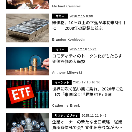
Michael Cannivet
マネー
2026.2.15 8:00
銀価格、10％以上の下落が年初来3回目
に──2008年の記録に並ぶ
Brandon Kochkodin
マネー
2025.12.16 15:21
コモディティのトークン化がもたらす
価値評価の大転換
Anthony Milewski
マーケット
2025.12.16 10:30
世界に吹く追い風に乗れ、2026年に注
目の「米国除く世界株ETF」5選
Catherine Brock
サステナビリティ
2025.11.21 9:48
企業オーナーの新たな出口戦略：従業
員所有信託で会社文化を守りながら利