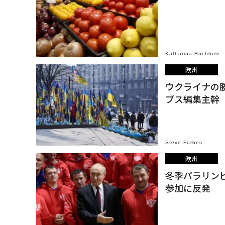
Katharina Buchholz
欧州
ウクライナの
ブス編集主幹
Steve Forbes
欧州
冬季パラリン
参加に反発