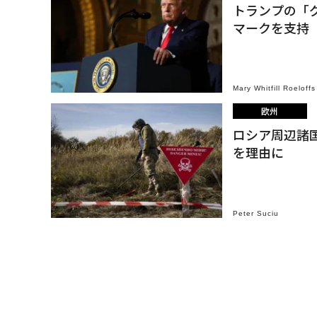
トランプの「
マークを支持
Mary Whitfill Roeloffs
欧州
ロシア周辺諸
を理由に
Peter Suciu