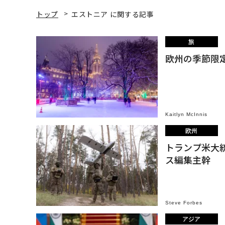
トップ
エストニア に関する記事
旅
欧州の季節限
Kaitlyn McInnis
欧州
トランプ米大
ス編集主幹
Steve Forbes
アジア