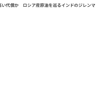
高い代償か ロシア産原油を巡るインドのジレンマ
2025.12.4 9:30
平交渉でトランプ米大統領が理解すべきこと 米フォ
幹
2025.11.26 8:30
ウクライナ和平案は紙切れ同然 フォーブス編集主幹
言