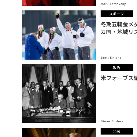
Mark Temnycky
スポーツ
冬期五輪金メダ
カ国・地域リ
Brett Knight
政治
米フォーブス
Steve Forbes
北米