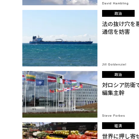
David Hambling
政治
法の抜け穴を
通信を妨害
Jill Goldenziel
政治
対ロシア防衛
編集主幹
Steve Forbes
経済
世界に押し寄