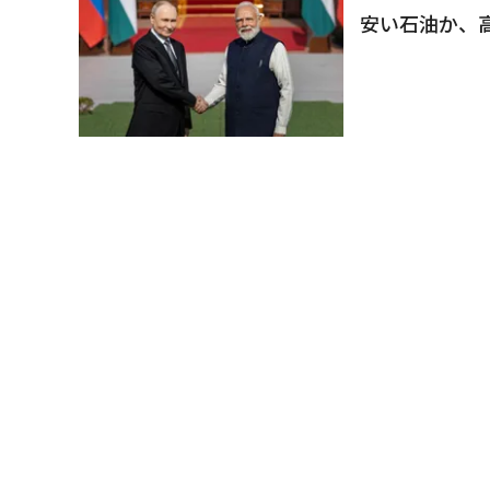
安い石油か、
Ken Silverstein
政治
ロシアとの和
ーブス編集主
Steve Forbes
欧州
ロシア寄りの
が米政権に苦