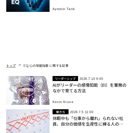
Aytekin Tank
トップ
EQ/心の知能指数 に関する記事
リーダーシップ
2026.7.10 9:45
AIがリーダーの感情知能（EI）を業務の
なかで育てる方法
Kevin Kruse
働き方
2026.7.5 11:00
休暇中も「仕事から離れ」られない社
員、自分の価値を生産性に縛る人の危
うさ