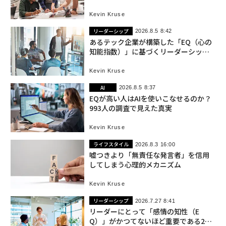
Kevin Kruse
リーダーシップ
2026.8.5 8:42
あるテック企業が構築した「EQ（心の
知能指数）」に基づくリーダーシップ
制度
Kevin Kruse
AI
2026.8.5 8:37
EQが高い人はAIを使いこなせるのか？
993人の調査で見えた真実
Kevin Kruse
ライフスタイル
2026.8.3 16:00
嘘つきより「無責任な発言者」を信用
してしまう心理的メカニズム
Kevin Kruse
リーダーシップ
2026.7.27 8:41
リーダーにとって「感情の知性（E
Q）」がかつてないほど重要である20