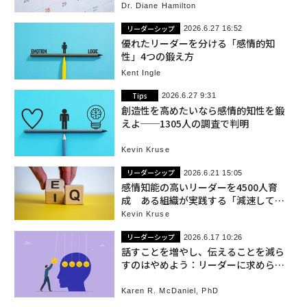
Dr. Diane Hamilton
リーダーシップ
2026.6.27 16:52
優れたリーダーを分ける「感情的知
性」4つの鍛え方
Kent Ingle
Tips
2026.6.27 9:31
創造性を高めたいなら感情的知性を鍛
えよ──1305人の調査で判明
Kevin Kruse
リーダーシップ
2026.6.21 15:05
感情知能の高いリーダーを4500人育
成 ある組織が実践する「減速して加
速する」メソッド
Kevin Kruse
リーダーシップ
2026.6.17 10:26
話すことを増やし、伝えることを減ら
すのはやめよう：リーダーに求められ
る感情的知性
Karen R. McDaniel, PhD