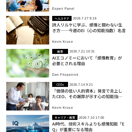
の理由
Expert Panel
ヘルスケア
2026.7.27 8:19
詩人リルケに学ぶ、感情と闘わない生
き方──今週のEI（心の知能指数）名言
Kevin Kruse
教育
2026.7.21 10:31
AIエコノミーにおいて「感情教育」が
必要とされる理由
Dan Fitzpatrick
CEOs
2026.7.14 9:21
「価値の低い人的資本」発言で炎上し
たCEO、その謝罪が示す心の知能指数
の欠落
Kevin Kruse
キャリア・教育
2026.7.10 17:00
AI時代、技術スキルよりも感情知能「E
Q」が重要になる理由