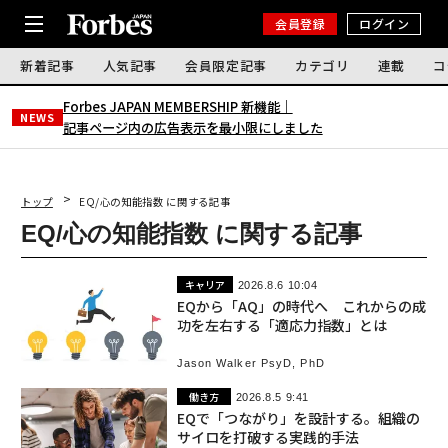
会員登録
ログイン
新着記事
人気記事
会員限定記事
カテゴリ
連載
コ
Forbes JAPAN MEMBERSHIP 新機能｜
NEWS
記事ページ内の広告表示を最小限にしました
トップ
EQ/心の知能指数 に関する記事
EQ/心の知能指数 に関する記事
キャリア
2026.8.6 10:04
EQから「AQ」の時代へ これからの成
功を左右する「適応力指数」とは
Jason Walker PsyD, PhD
働き方
2026.8.5 9:41
EQで「つながり」を設計する。組織の
サイロを打破する実践的手法