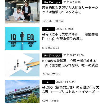
リーダーシップ
2026.6.5 8:16
感情的知性を欠いた大胆なリーダーシ
ップは組織のリスクとなる
Joseph Folkman
AI
2026.6.5 7:58
AI時代に不可欠なスキル──感情的知
性（EQ）が競争優位の鍵に
Eric Bartosz
リーダーシップ
2026.5.27 12:00
Metaの大量解雇、心理学者が教える
「AIに置き換えられない」唯一の武器
Rachel Wells
AI
2026.5.24 9:09
AIとEQ（感情的知性）の協働が不可欠
な理由──ブリストル・マイヤーズ ス
クイブCPOが語る
Kevin Kruse