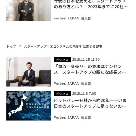
今後の日本を支える、スタートアップ
のあり方とは？ 2023年までに20社の
ユニコーン創出へ
Forbes JAPAN 編集部
トップ
スタートアップ・エコシステムの現在地 に関する記事
ビジネス
2018.11.15 11:30
「買収＝身売り」の表現はナンセン
ス スタートアップの新たな成長スキ
ームとは？
Forbes JAPAN 編集部
ビジネス
2018.11.8 7:00
ビットバレー狂騒から約20年──いま
日本のスタートアップに足りないのは
「大企業によるM&Aとグローバル化」
Forbes JAPAN 編集部