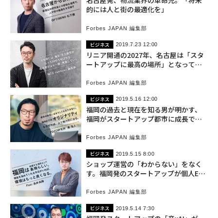
名古屋発、物流業界の革命児。「将来
的には人と街の最適化を」
Forbes JAPAN 編集部
ビジネス
2019.7.23 12:00
リニア開通の2027年、名古屋は「スタ
ートアップに最高の場所」となってい
る
Forbes JAPAN 編集部
ビジネス
2019.5.16 12:00
福岡の過去と現在を知る男が明かす、
福岡がスタートアップ都市に成長でき
たワケ
Forbes JAPAN 編集部
ビジネス
2019.5.15 8:00
ショップ運営の「わからない」をなく
す。福岡発のスタートアップが個人EC
の可能性を引き上げる
Forbes JAPAN 編集部
ビジネス
2019.5.14 7:30