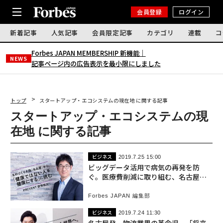
会員登録
ログイン
新着記事
人気記事
会員限定記事
カテゴリ
連載
コ
Forbes JAPAN MEMBERSHIP 新機能｜
NEWS
記事ページ内の広告表示を最小限にしました
トップ
スタートアップ・エコシステムの現在地 に関する記事
スタートアップ・エコシステムの現
在地 に関する記事
ビジネス
2019.7.25 15:00
ビッグデータ活用で病気の再発を防
ぐ。医療費削減に取り組む、名古屋大
発スタートアップ
Forbes JAPAN 編集部
ビジネス
2019.7.24 11:30