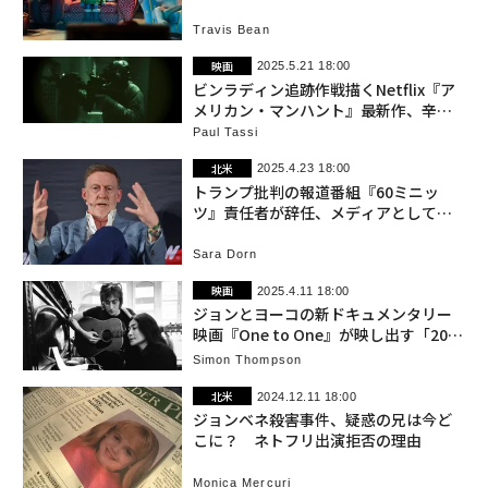
ントマト」で高評価
Travis Bean
映画
2025.5.21 18:00
ビンラディン追跡作戦描くNetflix『ア
メリカン・マンハント』最新作、辛口
レビューサイトで満点獲得
Paul Tassi
北米
2025.4.23 18:00
トランプ批判の報道番組『60ミニッ
ツ』責任者が辞任、メディアとして独
立性失ったと主張
Sara Dorn
映画
2025.4.11 18:00
ジョンとヨーコの新ドキュメンタリー
映画『One to One』が映し出す「2025
年の米国」
Simon Thompson
北米
2024.12.11 18:00
ジョンベネ殺害事件、疑惑の兄は今ど
こに？ ネトフリ出演拒否の理由
Monica Mercuri