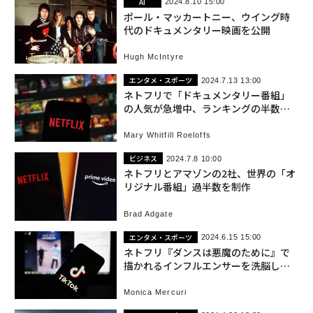
AI
2024.8.10 15:00
ポール・マッカートニー、ウイング時
代のドキュメンタリー映画を公開
Hugh McIntyre
エンタメ・スポーツ
2024.7.13 13:00
ネトフリで「ドキュメンタリー番組」
の人気が急増中、ランキングの半数独
占
Mary Whitfill Roeloffs
ビジネス
2024.7.8 10:00
ネトフリとアマゾンの2社、世界の「オ
リジナル番組」過半数を制作
Brad Adgate
エンタメ・スポーツ
2024.6.15 15:00
ネトフリ『ダンスは悪魔のために』で
描かれるインフルエンサーを洗脳した
米カルト集団
Monica Mercuri