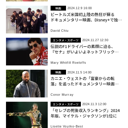
映画
2024.12.9 16:00
ビートルズ米国初上陸の熱狂が蘇る
ドキュメンタリー映画、Disney+で独占
配信中
David Chiu
エンタメ・スポーツ
2024.11.27 12:30
伝説のF1ドライバーの素顔に迫る、
『セナ』がいよいよネットフリックス
で配信
Mary Whitfill Roeloffs
映画
2024.11.5 14:00
カニエ・ウェストの「富豪からの転
落」を追ったドキュメンタリー映画が
公開へ
Conor Murray
エンタメ・スポーツ
2024.11.3 12:00
「セレブの死後収入ランキング」2024
年版、マイケル・ジャクソンが1位に
Lisette Voytko-Best