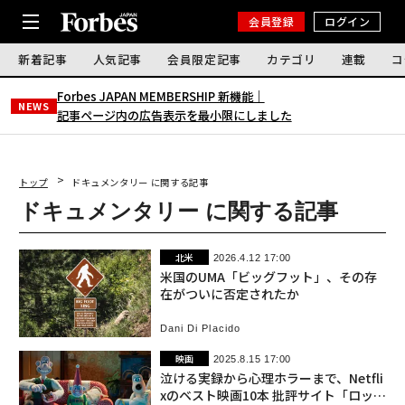
会員登録
ログイン
新着記事
人気記事
会員限定記事
カテゴリ
連載
コ
Forbes JAPAN MEMBERSHIP 新機能｜
NEWS
記事ページ内の広告表示を最小限にしました
トップ
ドキュメンタリー に関する記事
ドキュメンタリー に関する記事
北米
2026.4.12 17:00
米国のUMA「ビッグフット」、その存
在がついに否定されたか
Dani Di Placido
映画
2025.8.15 17:00
泣ける実録から心理ホラーまで、Netfli
xのベスト映画10本 批評サイト「ロッテ