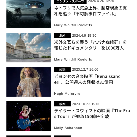
エンタメ・スポーツ
2024.4.26 18:30
ネトフリで人気急上昇、超常現象の真
相を追う『不可解事件ファイル』
Mary Whitfill Roeloffs
北米
2024.4.9 15:30
米外交官らを襲う「ハバナ症候群」を
報じたドキュメンタリーを1000万人が
視聴
Mary Whitfill Roeloffs
映画
2023.12.7 16:00
ビヨンセの音楽映画『Renaissanc
e』、公開週末の興収は31億円
Hugh McIntyre
映画
2023.10.23 15:00
テイラー・スウィフトの映画『The Era
s Tour』が興収150億円突破
Molly Bohannon