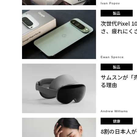
Ivan Popov
製品
次世代Pixel
さ、疲れにく
Ewan Spence
製品
サムスンが「
る理由
Andrew Williams
健康
8割の日本人