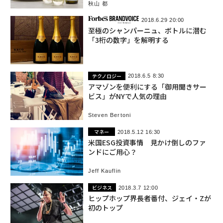
秋山 都
2018.6.29 20:00
至極のシャンパーニュ、ボトルに潜む
「3桁の数字」を解明する
テクノロジー
2018.6.5 8:30
アマゾンを便利にする「御用聞きサー
ビス」がNYで人気の理由
Steven Bertoni
マネー
2018.5.12 16:30
米国ESG投資事情 見かけ倒しのファ
ンドにご用心？
Jeff Kauflin
ビジネス
2018.3.7 12:00
ヒップホップ界長者番付、ジェイ・Zが
初のトップ