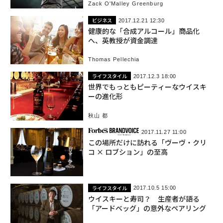
Zack O'Malley Greenburg
ビジネス
2017.12.21 12:30
健康的な「合成アルコール」商品化
へ、英教授が資金調達
Thomas Pellechia
ライフスタイル
2017.12.3 18:00
世界でもっともピーティーなウイスキ
ーの進化形
秋山 都
2017.11.27 11:00
この場所だけに訪れる「ヴーヴ・クリ
コ × ロブション」の至高
ライフスタイル
2017.10.5 15:00
ウイスキーと寿司？ 生産者が語る
「アードベッグ」の意外なペアリング