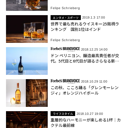
Felipe Schrieberg
エンタメ・スポーツ
2019.1.3 17:00
世界で最も売れるウイスキー25銘柄ラ
ンキング 国別1位はインド
Felipe Schrieberg
2018.12.25 14:00
ドン ペリニヨン、醸造最高責任者が交
代。5代目と6代目が語るさらなる新時
代。
2018.10.29 11:00
この秋、こころ踊る「グレンモーレン
ジィ」オレンジハイボール
ライフスタイル
2018.10.27 19:00
重層的なハーモニーが楽しめる1杯｜カ
クテル最前線