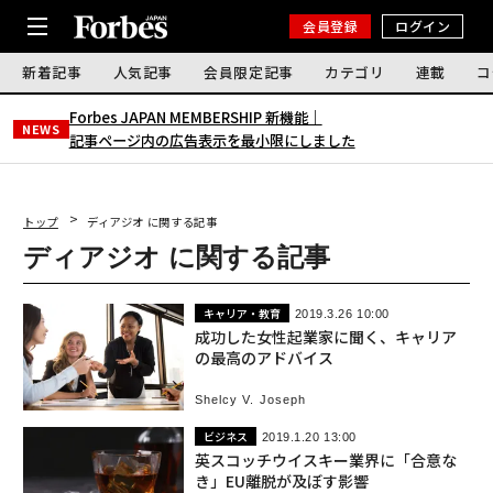
会員登録
ログイン
新着記事
人気記事
会員限定記事
カテゴリ
連載
コ
Forbes JAPAN MEMBERSHIP 新機能｜
NEWS
記事ページ内の広告表示を最小限にしました
トップ
ディアジオ に関する記事
ディアジオ に関する記事
キャリア・教育
2019.3.26 10:00
成功した女性起業家に聞く、キャリア
の最高のアドバイス
Shelcy V. Joseph
ビジネス
2019.1.20 13:00
英スコッチウイスキー業界に「合意な
き」EU離脱が及ぼす影響