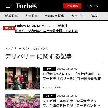
会員登録
ログイン
新着記事
人気記事
会員限定記事
カテゴリ
連載
コ
Forbes JAPAN MEMBERSHIP 新機能｜
NEWS
記事ページ内の広告表示を最小限にしました
トップ
デリバリー に関する記事
デリバリー に関する記事
北米
2026.7.28 16:00
10代の約4人に1人、「在校時間中」に
フードデリバリーを利用 米国最新調査
Zachary Folk
アジア
2026.3.25 15:30
シンガポールの配車・配送大手グラ
ブ、台湾の料理宅配「フードパンダ」