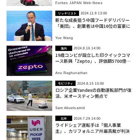
Forbes JAPAN Web-News
リッチリスト
2024.11.8 13:00
新たな成長狙う中国フードデリバリー
「美団」、創業者は中国16位の富豪に
Yue Wang
海外
2024.8.16 14:00
19歳コンビが設立した印クイックコマ
ース新興「Zepto」、評価額5700億円
の実力
Anu Raghunathan
モビリティ
2024.8.15 10:00
ロシア企業Yandexの自動運転部門が復
活、米オースティン拠点で
Sam Abuelsamid
北米
2024.7.29 14:00
ライドシェア運転手は「個人事業
主」、カリフォルニア州最高裁が判決