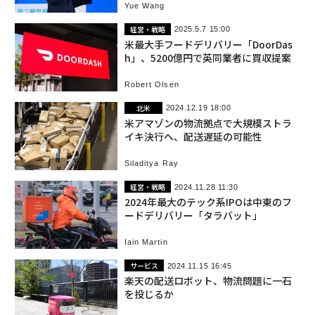
Yue Wang
経営・戦略
2025.5.7 15:00
米最大手フードデリバリー「DoorDas
h」、5200億円で英同業者に買収提案
Robert Olsen
北米
2024.12.19 18:00
米アマゾンの物流拠点で大規模ストラ
イキ決行へ、配送遅延の可能性
Siladitya Ray
経営・戦略
2024.11.28 11:30
2024年最大のテック系IPOは中東のフ
ードデリバリー「タラバット」
Iain Martin
サービス
2024.11.15 16:45
楽天の配送ロボット、物流問題に一石
を投じるか