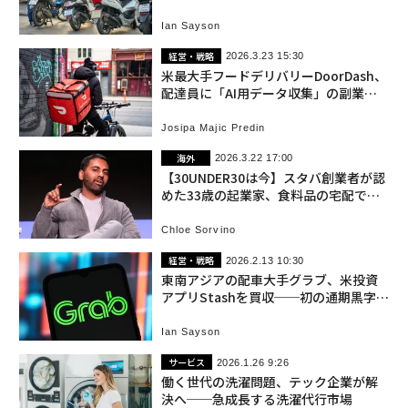
事業を952億円で買収
Ian Sayson
経営・戦略
2026.3.23 15:30
米最大手フードデリバリーDoorDash、
配達員に「AI用データ収集」の副業を
提供
Josipa Majic Predin
海外
2026.3.22 17:00
【30UNDER30は今】スタバ創業者が認
めた33歳の起業家、食料品の宅配で売
上800億円規模に
Chloe Sorvino
経営・戦略
2026.2.13 10:30
東南アジアの配車大手グラブ、米投資
アプリStashを買収──初の通期黒字達
成も発表
Ian Sayson
サービス
2026.1.26 9:26
働く世代の洗濯問題、テック企業が解
決へ──急成長する洗濯代行市場