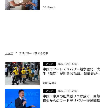
DJ Paoni
トップ
デリバリー に関する記事
アジア
2025.8.29 15:00
中国でフードデリバリー競争激化 大
手「美団」が利益97％減、創業者が資
産1600億円失う
Yue Wang
アジア
2025.6.19 12:00
中国・京東の創業者リウが描く、巨額
損失からのフードデリバリー逆転戦略