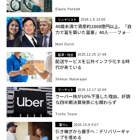
Elaine Pofeldt
リッチリスト
2026.1.8 13:00
40歳未満で資産約2808億円以上、「自
力で富を築いた富豪」40人──フォー
ブス「40 Under 40」
Matt Durot
経済・社会
2025.12.25 17:48
配送サービスを公共インフラ化する時
代が来ている
Shekar Natarajan
マーケット
2025.12.17 10:00
ウーバー株が10％下落した理由、好調
な四半期決算発表にも関わらず
Trefis Team
暮らし
2025.10.9 9:07
引き継ぎから握手へ：デリバリーギャ
ップを埋める