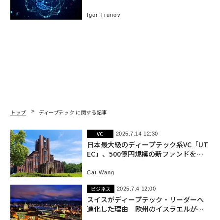
Igor Trunov
トップ
ディープテック に関する記事
VC
2025.7.14 12:30
日本最大級のディープテック系VC「UT
EC」、500億円規模の新ファンドを組
成
Cat Wang
ビジネス
2025.7.4 12:00
スイスがディープテック・リーダーへ
進化した理由 欧州のイスラエルが築
くエコシステムの正体