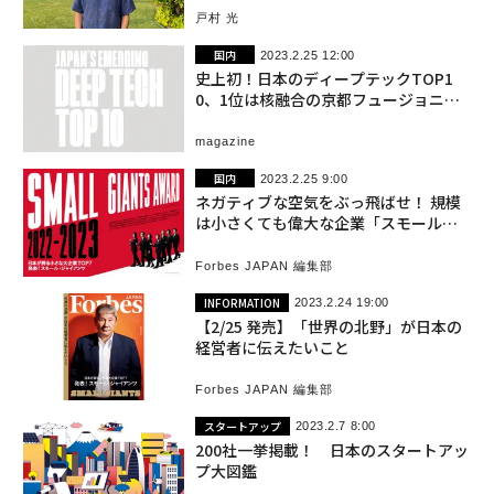
戸村 光
国内
2023.2.25 12:00
史上初！日本のディープテックTOP1
0、1位は核融合の京都フュージョニア
リング
magazine
国内
2023.2.25 9:00
ネガティブな空気をぶっ飛ばせ！ 規模
は小さくても偉大な企業「スモール・
ジャイアンツ」が成功した理由
Forbes JAPAN 編集部
INFORMATION
2023.2.24 19:00
【2/25 発売】「世界の北野」が日本の
経営者に伝えたいこと
Forbes JAPAN 編集部
スタートアップ
2023.2.7 8:00
200社一挙掲載！ 日本のスタートアッ
プ大図鑑