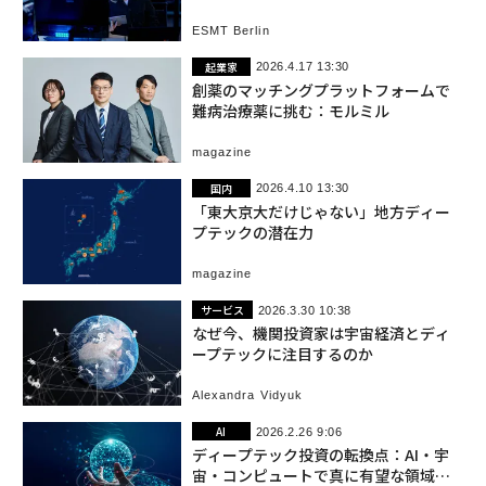
ESMT Berlin
起業家
2026.4.17 13:30
創薬のマッチングプラットフォームで
難病治療薬に挑む：モルミル
magazine
国内
2026.4.10 13:30
「東大京大だけじゃない」地方ディー
プテックの潜在力
magazine
サービス
2026.3.30 10:38
なぜ今、機関投資家は宇宙経済とディ
ープテックに注目するのか
Alexandra Vidyuk
AI
2026.2.26 9:06
ディープテック投資の転換点：AI・宇
宙・コンピュートで真に有望な領域と