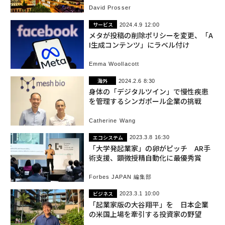
David Prosser
サービス
2024.4.9 12:00
メタが投稿の削除ポリシーを変更、「A
I生成コンテンツ」にラベル付け
Emma Woollacott
海外
2024.2.6 8:30
身体の「デジタルツイン」で慢性疾患
を管理するシンガポール企業の挑戦
Catherine Wang
エコシステム
2023.3.8 16:30
「大学発起業家」の卵がピッチ AR手
術支援、顕微授精自動化に最優秀賞
Forbes JAPAN 編集部
ビジネス
2023.3.1 10:00
「起業家版の大谷翔平」を 日本企業
の米国上場を牽引する投資家の野望