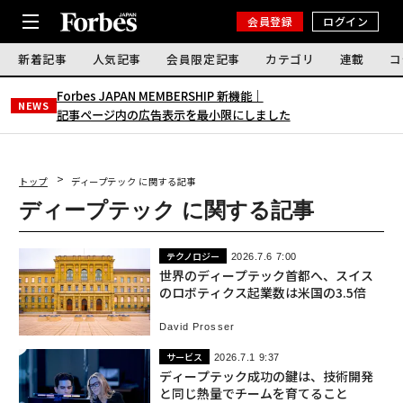
会員登録
ログイン
新着記事
人気記事
会員限定記事
カテゴリ
連載
コ
Forbes JAPAN MEMBERSHIP 新機能｜
NEWS
記事ページ内の広告表示を最小限にしました
トップ
ディープテック に関する記事
ディープテック に関する記事
テクノロジー
2026.7.6 7:00
世界のディープテック首都へ、スイス
のロボティクス起業数は米国の3.5倍
David Prosser
サービス
2026.7.1 9:37
ディープテック成功の鍵は、技術開発
と同じ熱量でチームを育てること