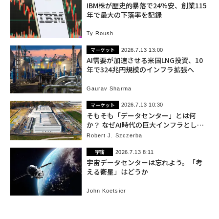
IBM株が歴史的暴落で24％安、創業115
年で最大の下落率を記録
Ty Roush
マーケット
2026.7.13 13:00
AI需要が加速させる米国LNG投資、10
年で324兆円規模のインフラ拡張へ
Gaurav Sharma
マーケット
2026.7.13 10:30
そもそも「データセンター」とは何
か？ なぜAI時代の巨大インフラとして
急増しているのか
Robert J. Szczerba
宇宙
2026.7.13 8:11
宇宙データセンターは忘れよう。「考
える衛星」はどうか
John Koetsier