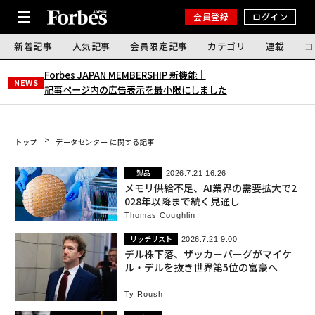
会員登録
ログイン
新着記事
人気記事
会員限定記事
カテゴリ
連載
コ
Forbes JAPAN MEMBERSHIP 新機能｜
NEWS
記事ページ内の広告表示を最小限にしました
トップ
データセンター に関する記事
製品
2026.7.21 16:26
メモリ供給不足、AI業界の需要拡大で2
028年以降まで続く見通し
Thomas Coughlin
リッチリスト
2026.7.21 9:00
デル株下落、ザッカーバーグがマイケ
ル・デルを抜き世界第5位の富豪へ
Ty Roush