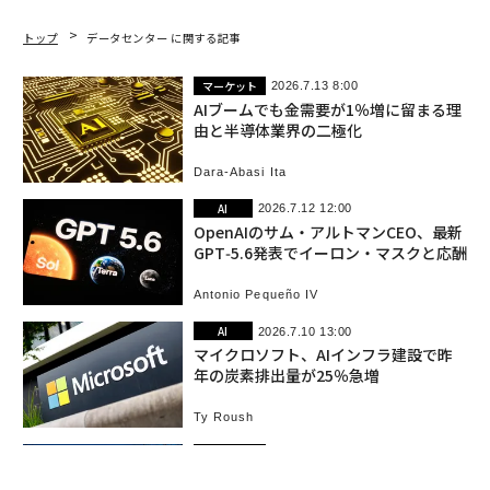
トップ
データセンター に関する記事
マーケット
2026.7.13 8:00
AIブームでも金需要が1％増に留まる理
由と半導体業界の二極化
Dara-Abasi Ita
AI
2026.7.12 12:00
OpenAIのサム・アルトマンCEO、最新
GPT‑5.6発表でイーロン・マスクと応酬
Antonio Pequeño IV
AI
2026.7.10 13:00
マイクロソフト、AIインフラ建設で昨
年の炭素排出量が25％急増
Ty Roush
マーケット
2026.7.10 11:00
株価3割超下落のオラクルに逆転の兆