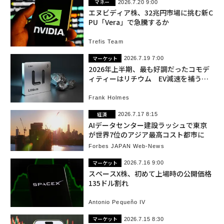
マネー
2026.7.20 9:00
エヌビディア株、32兆円市場に挑む新C
PU「Vera」で急騰するか
Trefis Team
マーケット
2026.7.19 7:00
2026年上半期、最も好調だったコモデ
ィティーはリチウム EV減速を補う新
たな「需要の柱」が出現
Frank Holmes
経済
2026.7.17 8:15
AIデータセンター建設ラッシュで東京
が世界7位のアジア最高コスト都市に
Forbes JAPAN Web-News
マーケット
2026.7.16 9:00
スペースX株、初めて上場時の公開価格
135ドル割れ
Antonio Pequeño IV
マーケット
2026.7.15 8:30