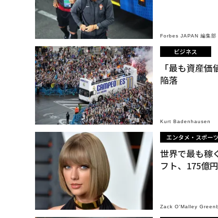
Forbes JAPAN 編集部
ビジネス
「最も資産価
陥落
Kurt Badenhausen
エンタメ・スポー
世界で最も稼
フト、175億
Zack O'Malley Green