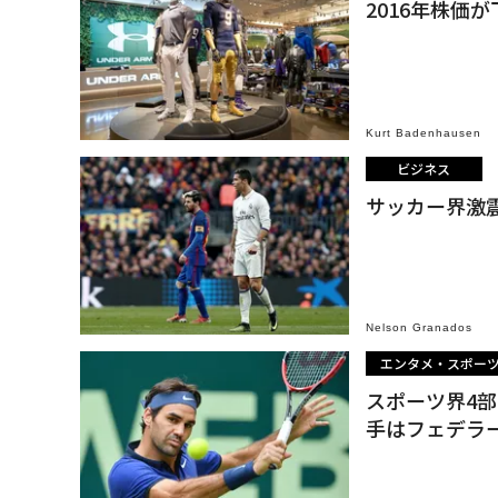
2016年株価
Kurt Badenhausen
ビジネス
サッカー界激
Nelson Granados
エンタメ・スポー
スポーツ界4
手はフェデラ