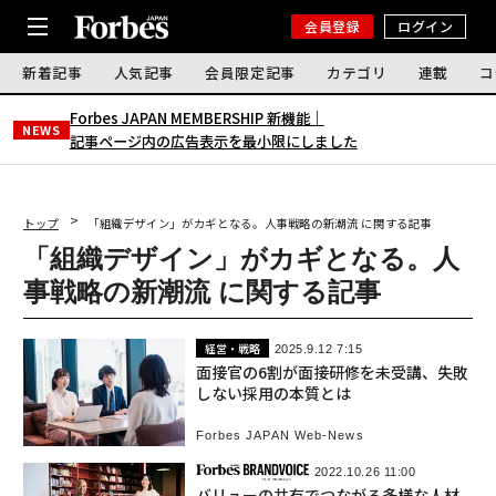
会員登録
ログイン
新着記事
人気記事
会員限定記事
カテゴリ
連載
コ
Forbes JAPAN MEMBERSHIP 新機能｜
NEWS
記事ページ内の広告表示を最小限にしました
トップ
「組織デザイン」がカギとなる。人事戦略の新潮流 に関する記事
「組織デザイン」がカギとなる。人
事戦略の新潮流 に関する記事
経営・戦略
2025.9.12 7:15
面接官の6割が面接研修を未受講、失敗
しない採用の本質とは
Forbes JAPAN Web-News
2022.10.26 11:00
バリューの共有でつながる多様な人材