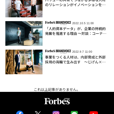
のリレーションがイノベーションを創
発する 〜対談：コーナー×ユーザベー
ス
2022.10.5 11:00
「人的資本データ」が、企業の持続的
発展を推進する理由 ～対談：コーナー
×Supershipグループ
2022.9.7 11:00
事業をつくる人材は、内部育成と外部
採用の両輪で生み出す ～じげん×コ
ーナーの対話から浮き彫りになる新時
代の人材戦略
これ以上記事がありません。