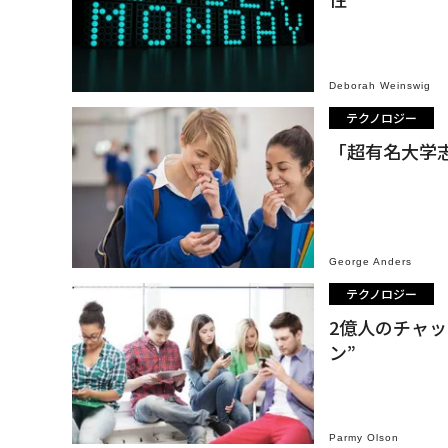
Deborah Weinswig
テクノロジー
「超有名大学志
George Anders
テクノロジー
2億人のチャッ
ン”
Parmy Olson