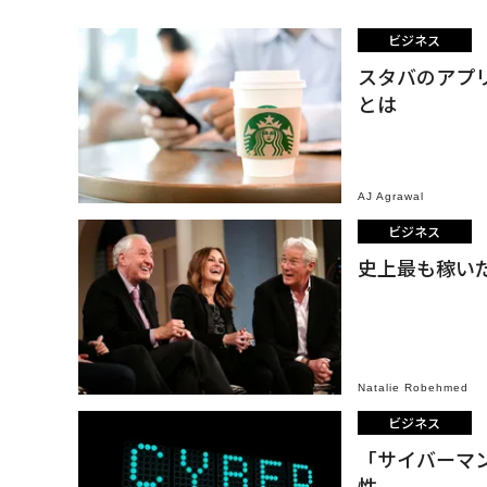
ビジネス
スタバのアプ
とは
AJ Agrawal
ビジネス
史上最も稼い
Natalie Robehmed
ビジネス
「サイバーマ
性