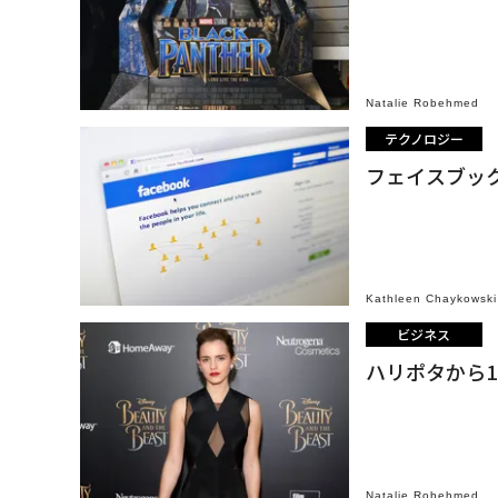
Natalie Robehmed
テクノロジー
フェイスブッ
Kathleen Chaykowski
ビジネス
ハリポタから1
Natalie Robehmed