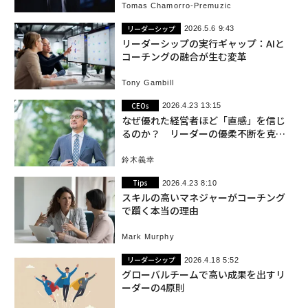
Tomas Chamorro-Premuzic
リーダーシップ
2026.5.6 9:43
リーダーシップの実行ギャップ：AIと
コーチングの融合が生む変革
Tony Gambill
CEOs
2026.4.23 13:15
なぜ優れた経営者ほど「直感」を信じ
るのか？ リーダーの優柔不断を克服
するブレない軸のつくり方
鈴木義幸
Tips
2026.4.23 8:10
スキルの高いマネジャーがコーチング
で躓く本当の理由
Mark Murphy
リーダーシップ
2026.4.18 5:52
グローバルチームで高い成果を出すリ
ーダーの4原則