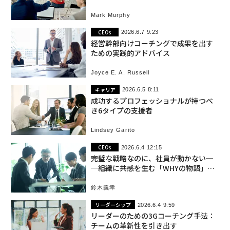
Mark Murphy
CEOs
2026.6.7 9:23
経営幹部向けコーチングで成果を出す
ための実践的アドバイス
Joyce E. A. Russell
キャリア
2026.6.5 8:11
成功するプロフェッショナルが持つべ
き6タイプの支援者
Lindsey Garito
CEOs
2026.6.4 12:15
完璧な戦略なのに、社員が動かない─
─組織に共感を生む「WHYの物語」の
紡ぎ方
鈴木義幸
リーダーシップ
2026.6.4 9:59
リーダーのための3Gコーチング手法：
チームの革新性を引き出す