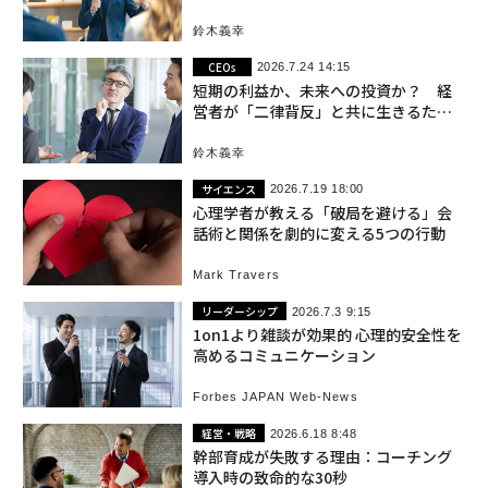
聞き手のコンディション設計
鈴木義幸
CEOs
2026.7.24 14:15
短期の利益か、未来への投資か？ 経
営者が「二律背反」と共に生きるため
の視点
鈴木義幸
サイエンス
2026.7.19 18:00
心理学者が教える「破局を避ける」会
話術と関係を劇的に変える5つの行動
Mark Travers
リーダーシップ
2026.7.3 9:15
1on1より雑談が効果的 心理的安全性を
高めるコミュニケーション
Forbes JAPAN Web-News
経営・戦略
2026.6.18 8:48
幹部育成が失敗する理由：コーチング
導入時の致命的な30秒