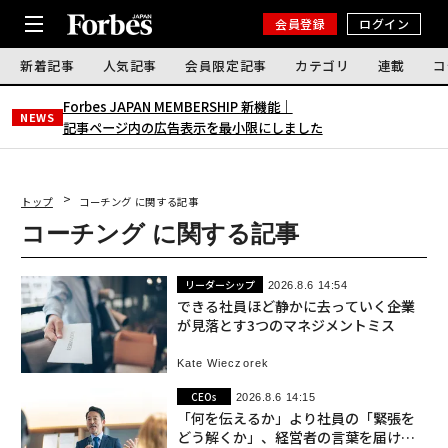
会員登録
ログイン
新着記事
人気記事
会員限定記事
カテゴリ
連載
コ
Forbes JAPAN MEMBERSHIP 新機能｜
NEWS
記事ページ内の広告表示を最小限にしました
トップ
コーチング に関する記事
コーチング に関する記事
リーダーシップ
2026.8.6 14:54
できる社員ほど静かに去っていく――企業
が見落とす3つのマネジメントミス
Kate Wieczorek
CEOs
2026.8.6 14:15
「何を伝えるか」より社員の「緊張を
どう解くか」、経営者の言葉を届ける