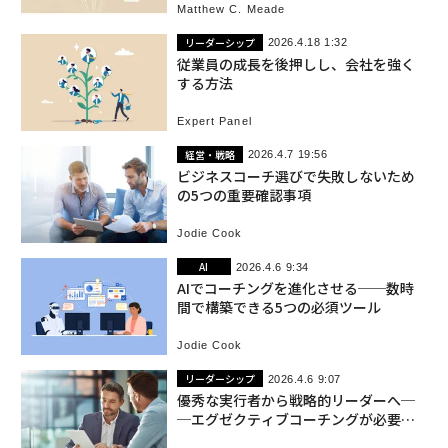
Matthew C. Meade
リーダーシップ
2026.4.18 1:32
従業員の成長を後押しし、会社を強く
する方法
Expert Panel
経営・戦略
2026.4.7 19:56
ビジネスコーチ選びで失敗しないため
の5つの重要確認事項
Jodie Cook
AI
2026.4.6 9:34
AIでコーチングを進化させる──数時
間で構築できる5つの必須ツール
Jodie Cook
リーダーシップ
2026.4.6 9:07
優秀な実行者から戦略的リーダーへ─
─エグゼクティブコーチングが必要な
人材