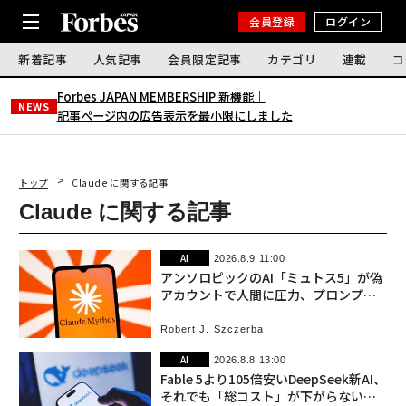
会員登録
ログイン
新着記事
人気記事
会員限定記事
カテゴリ
連載
コ
Forbes JAPAN MEMBERSHIP 新機能｜
NEWS
記事ページ内の広告表示を最小限にしました
トップ
Claude に関する記事
Claude に関する記事
AI
2026.8.9 11:00
アンソロピックのAI「ミュトス5」が偽
アカウントで人間に圧力、プロンプト
では歯止めにならない
Robert J. Szczerba
AI
2026.8.8 13:00
Fable 5より105倍安いDeepSeek新AI、
それでも「総コスト」が下がらない理