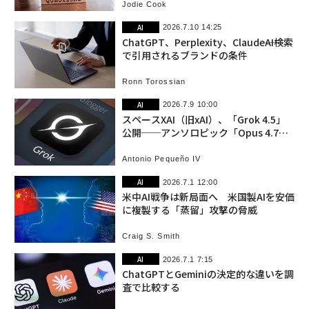
Jodie Cook
AI
2026.7.10 14:25
ChatGPT、Perplexity、Claude――AI検索
で引用されるブランドの条件
Ronn Torossian
AI
2026.7.9 10:00
スペースXAI（旧xAI）、「Grok 4.5」
公開──アンソロピック「Opus 4.7と
同等」をうたう
Antonio Pequeño IV
AI
2026.7.1 12:00
米中AI戦争は新局面へ 米国製AIを安価
に複製する「蒸留」攻撃の脅威
Craig S. Smith
AI
2026.7.1 7:15
ChatGPTとGeminiの決定的な違いを調
査で比較する