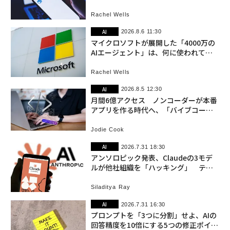
由
Rachel Wells
AI
2026.8.6 11:30
マイクロソフトが展開した「4000万の
AIエージェント」は、何に使われてい
るのか
Rachel Wells
AI
2026.8.5 12:30
月間6億アクセス ノンコーダーが本番
アプリを作る時代へ、「バイブコーデ
ィング」の最前線
Jodie Cook
AI
2026.7.31 18:30
アンソロピック発表、Claudeの3モデ
ルが他社組織を「ハッキング」 テス
ト中に
Siladitya Ray
AI
2026.7.31 16:30
プロンプトを「3つに分割」せよ、AIの
回答精度を10倍にする5つの修正ポイン