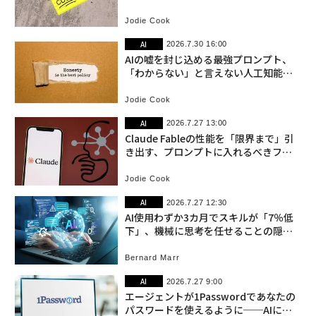
ト
Jodie Cook
AI
2026.7.30 16:00
AIの嘘を封じ込める最強プロンプト、
「わからない」と言えない人工知能の
弱点
Jodie Cook
AI
2026.7.27 13:00
Claude Fableの性能を「限界まで」引
き出す、プロンプトに入れるべきフレ
ーズ
Jodie Cook
AI
2026.7.27 12:30
AI使用わずか3カ月でスキルが「7％低
下」、機械に思考を任せることの隠れ
た代償
Bernard Marr
AI
2026.7.27 9:00
エージェントが1Passwordであなたの
パスワードを使えるように──AIにど