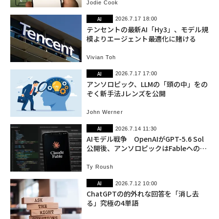
Jodie Cook
AI
2026.7.17 18:00
テンセントの最新AI「Hy3」、モデル規
模よりエージェント最適化に賭ける
Vivian Toh
AI
2026.7.17 17:00
アンソロピック、LLMの「頭の中」をの
ぞく新手法Jレンズを公開
John Werner
AI
2026.7.14 11:30
AIモデル戦争 OpenAIがGPT-5.6 Sol
公開後、アンソロピックはFableへのプ
ロモーションアクセスを再び延長
Ty Roush
AI
2026.7.12 10:00
ChatGPTの的外れな回答を「消し去
る」究極の4単語