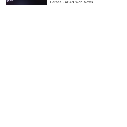
Forbes JAPAN Web-News
お知らせ
会社概要
イベント
広告掲載
採用情報
個人情報保護方針
お問い合わせ
(c) linkties Co., Ltd. Under license from Forbes.com LLC™ All rights reserved.