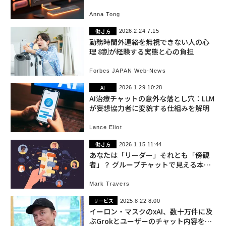
Anna Tong
働き方
2026.2.24 7:15
勤務時間外連絡を無視できない人の心
理 8割が経験する実態と心の負担
Forbes JAPAN Web-News
AI
2026.1.29 10:28
AI治療チャットの意外な落とし穴：LLM
が妄想協力者に変貌する仕組みを解明
Lance Eliot
働き方
2026.1.15 11:44
あなたは「リーダー」それとも「傍観
者」？ グループチャットで見える本当
の性格
Mark Travers
サービス
2025.8.22 8:00
イーロン・マスクのxAI、数十万件に及
ぶGrokとユーザーのチャット内容を公