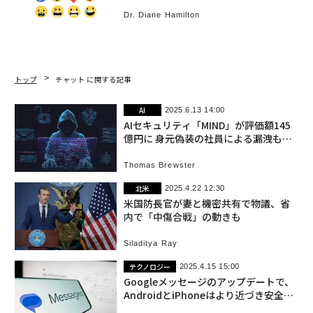
ャップ
Dr. Diane Hamilton
トップ
チャット に関する記事
AI
2025.6.13 14:00
AIセキュリティ「MIND」が評価額145
億円に 身元偽装の社員による漏洩も防
止
Thomas Brewster
北米
2025.4.22 12:30
米国防長官が妻と機密共有で物議、省
内で「中傷合戦」の動きも
Siladitya Ray
テクノロジー
2025.4.15 15:00
Googleメッセージのアップデートで、
AndroidとiPhoneはより近づき安全な
関係に