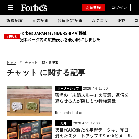
会員登録
ログイン
新着記事
人気記事
会員限定記事
カテゴリ
連載
コ
Forbes JAPAN MEMBERSHIP 新機能｜
NEWS
記事ページ内の広告表示を最小限にしました
トップ
チャット に関する記事
チャット に関する記事
リーダーシップ
2026.7.6 13:00
職場の「未読スルー」の真意、返信を
遅らせる人が隠しもつ特権意識
Benjamin Laker
海外
2026.4.29 17:00
次世代AIの新たな学習データは、昨日
消えたスタートアップのSlackとメール