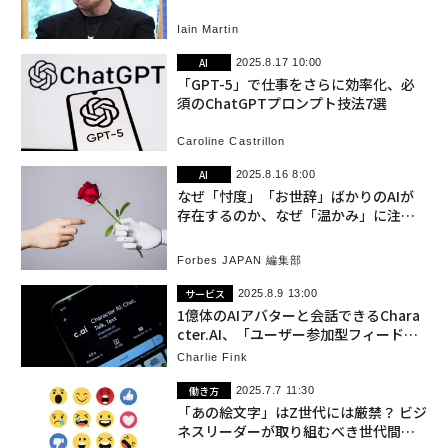
開
Iain Martin
AI
2025.8.17 10:00
「GPT-5」で仕事をさらに効率化、必
須のChatGPTプロンプト技法7選
Caroline Castrillon
AI
2025.8.16 8:00
なぜ「忖度」「お世辞」ばかりのAIが
存在するのか、なぜ「温かみ」に注意
を払うべきか
Forbes JAPAN 編集部
サービス
2025.8.9 13:00
1億体のAIアバターと会話できるChara
cter.AI、「ユーザー参加型フィード」
でSNSに進出
Charlie Fink
働き方
2025.7.7 11:30
「あの絵文字」はZ世代には厳禁？ ビジ
ネスリーダーが取り組むべき世代間ギ