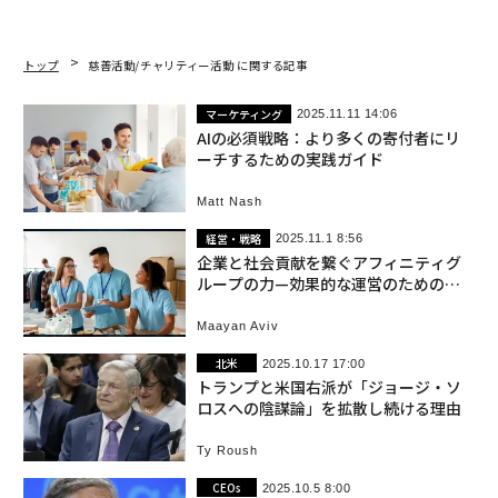
トップ
慈善活動/チャリティー活動 に関する記事
マーケティング
2025.11.11 14:06
AIの必須戦略：より多くの寄付者にリ
ーチするための実践ガイド
Matt Nash
経営・戦略
2025.11.1 8:56
企業と社会貢献を繋ぐアフィニティグ
ループの力—効果的な運営のための重
要ポイント
Maayan Aviv
北米
2025.10.17 17:00
トランプと米国右派が「ジョージ・ソ
ロスへの陰謀論」を拡散し続ける理由
Ty Roush
CEOs
2025.10.5 8:00