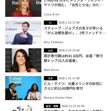
1.9兆円を元手にメリンダ・フレンチ・
ゲイツが挑む、「女性と少女」のため
の闘い
Luisa Kroll
VC
2026.2.15 17:00
スティーブ・ジョブズの息子が率いる
「がん治療支援VC」、2号ファンドで5
36億円調達へ
Amy Feldman
北米
2026.2.12 15:00
累計寄付額は約41.8兆円、米国「寄付
額トップ25人の富豪」
Matt Durot
北米
2026.1.31 17:00
ビル・ゲイツ、元妻メリンダの財団に
さらに約3100億円を寄付
Monica Hunter-Hart
経営・戦略
2025.12.27 22:38