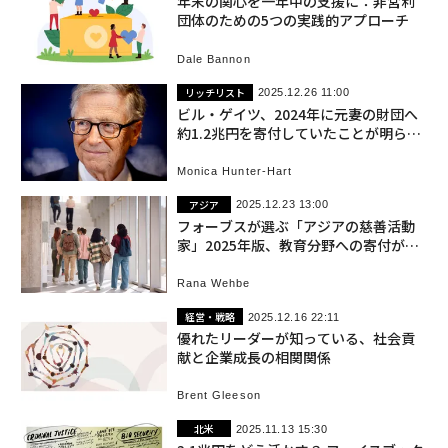
年末の関心を一年中の支援に：非営利
団体のための5つの実践的アプローチ
Dale Bannon
リッチリスト
2025.12.26 11:00
ビル・ゲイツ、2024年に元妻の財団へ
約1.2兆円を寄付していたことが明らか
に
Monica Hunter-Hart
アジア
2025.12.23 13:00
フォーブスが選ぶ「アジアの慈善活動
家」2025年版、教育分野への寄付がト
レンドに
Rana Wehbe
経営・戦略
2025.12.16 22:11
優れたリーダーが知っている、社会貢
献と企業成長の相関関係
Brent Gleeson
北米
2025.11.13 15:30