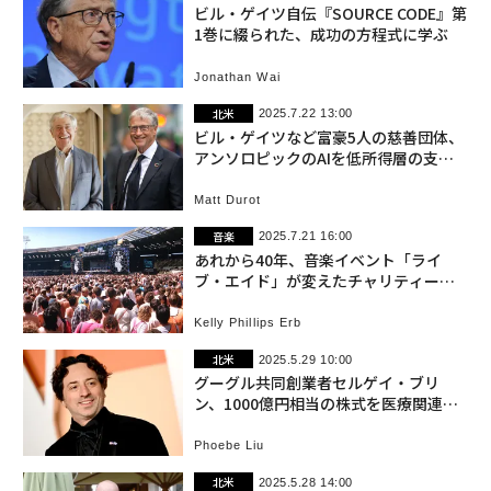
ビル・ゲイツ自伝『SOURCE CODE』第
1巻に綴られた、成功の方程式に学ぶ
Jonathan Wai
北米
2025.7.22 13:00
ビル・ゲイツなど富豪5人の慈善団体、
アンソロピックのAIを低所得層の支援
に活用
Matt Durot
音楽
2025.7.21 16:00
あれから40年、音楽イベント「ライ
ブ・エイド」が変えたチャリティーと
社会
Kelly Phillips Erb
北米
2025.5.29 10:00
グーグル共同創業者セルゲイ・ブリ
ン、1000億円相当の株式を医療関連に
寄付
Phoebe Liu
北米
2025.5.28 14:00