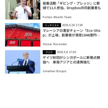
慈善活動「ギビング・プレッジ」に新
規で11人参加、Dropbox共同創業者も
Forbes Wealth Team
リッチリスト
2025.5.26 17:00
マレーシアの激安チェーン「Eco-Sho
p」が上場、創業者が資産1846億円の
富豪に
Yessar Rosendar
アジア
2025.5.8 17:00
ゲイツ財団がシンガポールに新拠点開
設へ 東南アジアとの連携強化
Jonathan Burgos