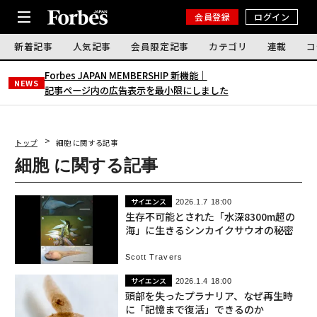
会員登録
ログイン
新着記事
人気記事
会員限定記事
カテゴリ
連載
コ
Forbes JAPAN MEMBERSHIP 新機能｜
NEWS
記事ページ内の広告表示を最小限にしました
トップ
細胞 に関する記事
細胞 に関する記事
サイエンス
2026.1.7 18:00
生存不可能とされた「水深8300m超の
海」に生きるシンカイクサウオの秘密
Scott Travers
サイエンス
2026.1.4 18:00
頭部を失ったプラナリア、なぜ再生時
に「記憶まで復活」できるのか