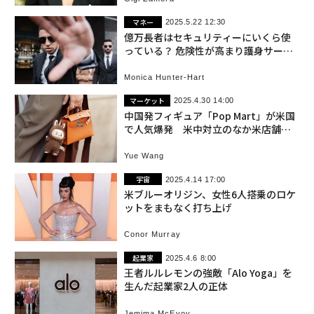
マネー
2025.5.22 12:30
億万長者はセキュリティーにいくら使
っている？ 危険性が高まり護身サービ
ス隆盛 米国
Monica Hunter-Hart
マーケット
2025.4.30 14:00
中国発フィギュア「Pop Mart」が米国
で人気爆発 米中対立のなか米店舗に
徹夜の列
Yue Wang
宇宙
2025.4.14 17:00
米ブルーオリジン、女性6人搭乗のロケ
ットをまもなく打ち上げ
Conor Murray
起業家
2025.4.6 8:00
王者ルルレモンの強敵「Alo Yoga」を
生んだ起業家2人の正体
Jemima McEvoy