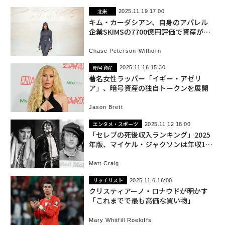
北米
2025.11.19 17:00
キム・カーダシアン、自身のアパレル
企業SKIMSの7700億円評価で資産が過
去最高額に
Chase Peterson-Withorn
暗号資産
2025.11.16 15:30
著名女性ラッパー「イギー・アゼリ
ア」、暗号資産の独自トークンを展開
Jason Brett
エンタメ・スポーツ
2025.11.12 18:00
「セレブの死後収入ランキング」2025
年版、マイケル・ジャクソンは年収160
億円
Matt Craig
リッチリスト
2025.11.6 16:00
クリスティアーノ・ロナウドが明かす
「これまでで最も高価な買い物」
Mary Whitfill Roeloffs