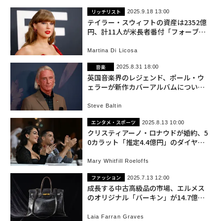
リッチリスト
2025.9.18 13:00
テイラー・スウィフトの資産は2352億
円、計11人が米長者番付「フォーブス4
00」入りを逃す
Martina Di Licosa
音楽
2025.8.31 18:00
英国音楽界のレジェンド、ポール・ウ
ェラーが新作カバーアルバムについて
語る
Steve Baltin
エンタメ・スポーツ
2025.8.13 10:00
クリスティアーノ・ロナウドが婚約、5
0カラット「推定4.4億円」のダイヤの
指輪でプロポーズ
Mary Whitfill Roeloffs
ファッション
2025.7.13 12:00
成長する中古高級品の市場、エルメス
のオリジナル「バーキン」が14.7億円
で落札
Laia Farran Graves