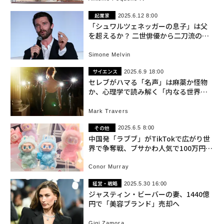
起業家
2025.6.12 8:00
「シュワルツェネッガーの息子」は父
を超えるか？ 二世俳優から二刀流の経
営者へ
Simone Melvin
サイエンス
2025.6.9 18:00
セレブがハマる「名声」は麻薬か怪物
か、心理学で読み解く「内なる世界の4
つの段階」
Mark Travers
その他
2025.6.5 8:00
中国発「ラブブ」がTikTokで広がり世
界で争奪戦、ブサかわ人気で100万円で
転売の例も
Conor Murray
経営・戦略
2025.5.30 16:00
ジャスティン・ビーバーの妻、1440億
円で「美容ブランド」売却へ
Gigi Zamora