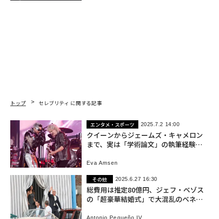
トップ
セレブリティ に関する記事
エンタメ・スポーツ
2025.7.2 14:00
クイーンからジェームズ・キャメロン
まで、実は「学術論文」の執筆経験が
ある有名人たち
Eva Amsen
その他
2025.6.27 16:30
総費用は推定80億円、ジェフ・ベゾス
の「超豪華結婚式」で大混乱のベネチ
ア
Antonio Pequeño IV