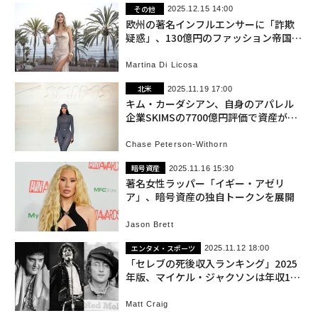
その他
2025.12.15 14:00
欧州の著名インフルエンサーに「詐欺
疑惑」、130億円のファッション帝国が
崩壊
Martina Di Licosa
北米
2025.11.19 17:00
キム・カーダシアン、自身のアパレル
企業SKIMSの7700億円評価で資産が過
去最高額に
Chase Peterson-Withorn
暗号資産
2025.11.16 15:30
著名女性ラッパー「イギー・アゼリ
ア」、暗号資産の独自トークンを展開
Jason Brett
エンタメ・スポーツ
2025.11.12 18:00
「セレブの死後収入ランキング」2025
年版、マイケル・ジャクソンは年収160
億円
Matt Craig