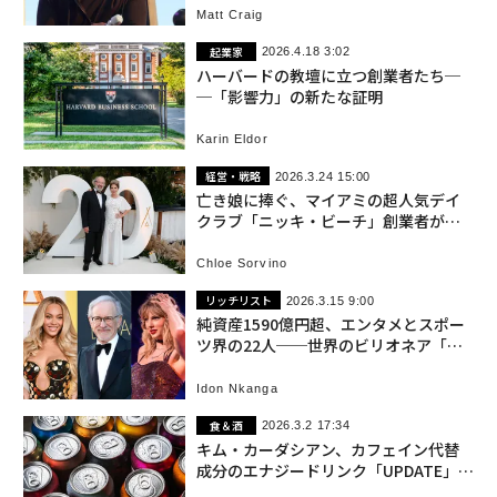
Matt Craig
起業家
2026.4.18 3:02
ハーバードの教壇に立つ創業者たち─
─「影響力」の新たな証明
Karin Eldor
経営・戦略
2026.3.24 15:00
亡き娘に捧ぐ、マイアミの超人気デイ
クラブ「ニッキ・ビーチ」創業者が守
り抜くレガシーと世界戦略
Chloe Sorvino
リッチリスト
2026.3.15 9:00
純資産1590億円超、エンタメとスポー
ツ界の22人──世界のビリオネア「セ
レブ」2026年版
Idon Nkanga
食＆酒
2026.3.2 17:34
キム・カーダシアン、カフェイン代替
成分のエナジードリンク「UPDATE」に
参画──ウォルマートが全米展開