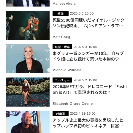
Maneet Ahuja
映画
2026.5.5 16:00
死後5500億円稼いだマイケル・ジャク
ソン伝記映画、『ボヘミアン・ラプソ
ディ』超えの期待
Matt Craig
経営・戦略
2026.5.3 16:00
米グラミー賞シンガーが10年、自らブ
ドウ畑に立ち続けて築いた本物のワイ
ナリー
Michelle Williams
カルチャー
2026.5.2 15:00
2026年METガラ、ドレスコード「Fashi
on is Art」で表現されるのは？
Elizabeth Grace Coyne
起業家
2026.4.29 16:00
アップル史上最大の買収を実現したヒ
ップホップ界初のビリオネア 巨富を
得た先の挑戦