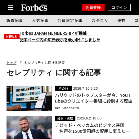
会員登録
ログイン
新着記事
人気記事
会員限定記事
カテゴリ
連載
コ
Forbes JAPAN MEMBERSHIP 新機能｜
NEWS
記事ページ内の広告表示を最小限にしました
トップ
セレブリティ に関する記事
セレブリティ に関する記事
その他
2026.7.30 8:23
ハリウッドのトップスターが今、YouT
ubeのクリエイター番組に殺到する理由
Ian Shepherd
経営・戦略
2026.6.2 18:00
デビッド・ベッカムのビジネス帝国─
─名声を1500億円超の資産に変えた戦
略