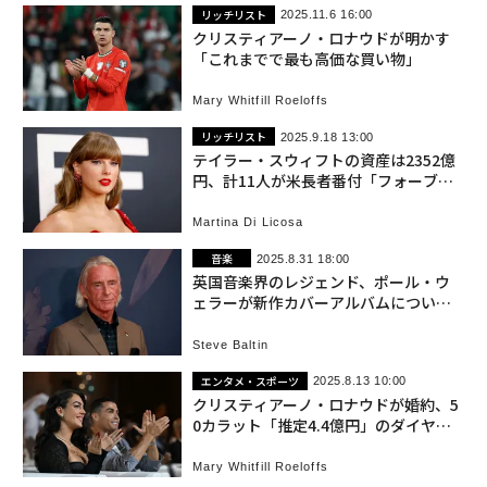
リッチリスト
2025.11.6 16:00
クリスティアーノ・ロナウドが明かす
「これまでで最も高価な買い物」
Mary Whitfill Roeloffs
リッチリスト
2025.9.18 13:00
テイラー・スウィフトの資産は2352億
円、計11人が米長者番付「フォーブス4
00」入りを逃す
Martina Di Licosa
音楽
2025.8.31 18:00
英国音楽界のレジェンド、ポール・ウ
ェラーが新作カバーアルバムについて
語る
Steve Baltin
エンタメ・スポーツ
2025.8.13 10:00
クリスティアーノ・ロナウドが婚約、5
0カラット「推定4.4億円」のダイヤの
指輪でプロポーズ
Mary Whitfill Roeloffs