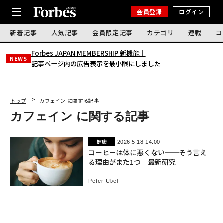
会員登録
ログイン
新着記事
人気記事
会員限定記事
カテゴリ
連載
コ
Forbes JAPAN MEMBERSHIP 新機能｜
NEWS
記事ページ内の広告表示を最小限にしました
トップ
カフェイン に関する記事
カフェイン に関する記事
健康
2026.5.18 14:00
コーヒーは体に悪くない──そう言え
る理由がまた1つ 最新研究
Peter Ubel