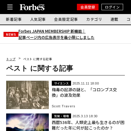
会員登録
ログイン
新着記事
人気記事
会員限定記事
カテゴリ
連載
コ
Forbes JAPAN MEMBERSHIP 新機能｜
NEWS
記事ページ内の広告表示を最小限にしました
トップ
ペスト に関する記事
ペスト に関する記事
サイエンス
2025.11.11 18:00
梅毒の起源の謎と、「コロンブス交
換」の波及効果
Scott Travers
気候・環境
2025.3.13 18:30
西暦536年、人類史上最も生きるのが困
難だった年に何が起こったのか？