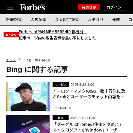
会員登録
ログイン
新着記事
人気記事
会員限定記事
カテゴリ
連載
コ
Forbes JAPAN MEMBERSHIP 新機能｜
NEWS
記事ページ内の広告表示を最小限にしました
トップ
Bing に関する記事
Bing に関する記事
サービス
2025.8.22 8:00
イーロン・マスクのxAI、数十万件に及
ぶGrokとユーザーのチャット内容を公
開
Iain Martin
製品
2025.8.18 11:30
「グーグル Chromeの使用をやめよ」
マイクロソフトがWindowsユーザーに