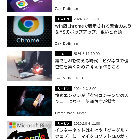
新キャンペーン
Zak Doffman
サービス
2024.3.21 12:30
Win版Chromeで表示される警告のよう
なMSのポップアップ、狙いと問題
Zak Doffman
AI
2024.2.14 10:00
誰でもAIを使える時代 ビジネスで優
位性を築くために考えるべきこと
Joe McKendrick
サービス
2024.2.3 8:00
検索エンジンが「有害コンテンツの入
り口」になる 英通信庁が懸念
Emma Woollacott
サービス
2023.10.4 11:00
インターネットはもはや「グーグル・
ウェブ」に マイクロソフトCEOが証