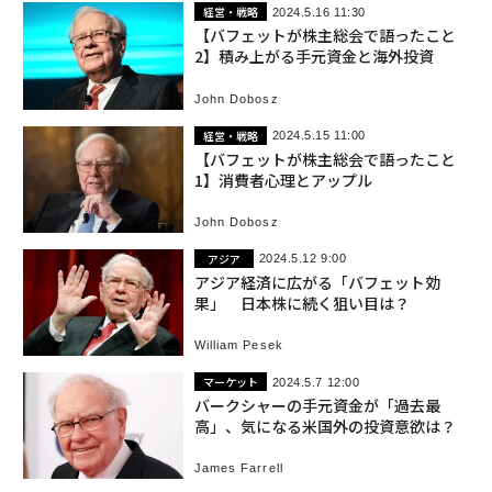
経営・戦略
2024.5.16 11:30
【バフェットが株主総会で語ったこと
2】積み上がる手元資金と海外投資
John Dobosz
経営・戦略
2024.5.15 11:00
【バフェットが株主総会で語ったこと
1】消費者心理とアップル
John Dobosz
アジア
2024.5.12 9:00
アジア経済に広がる「バフェット効
果」 日本株に続く狙い目は？
William Pesek
マーケット
2024.5.7 12:00
バークシャーの手元資金が「過去最
高」、気になる米国外の投資意欲は？
James Farrell