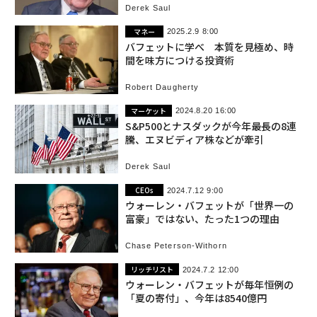
Derek Saul
マネー
2025.2.9 8:00
バフェットに学べ 本質を見極め、時
間を味方につける投資術
Robert Daugherty
マーケット
2024.8.20 16:00
S&P500とナスダックが今年最長の8連
騰、エヌビディア株などが牽引
Derek Saul
CEOs
2024.7.12 9:00
ウォーレン・バフェットが「世界一の
富豪」ではない、たった1つの理由
Chase Peterson-Withorn
リッチリスト
2024.7.2 12:00
ウォーレン・バフェットが毎年恒例の
「夏の寄付」、今年は8540億円