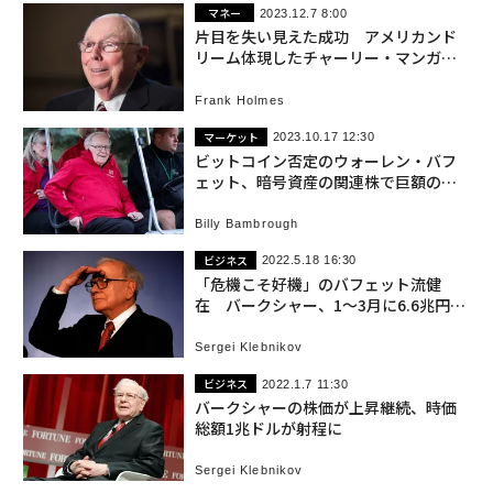
マネー
2023.12.7 8:00
片目を失い見えた成功 アメリカンド
リーム体現したチャーリー・マンガー
の人生
Frank Holmes
マーケット
2023.10.17 12:30
ビットコイン否定のウォーレン・バフ
ェット、暗号資産の関連株で巨額の儲
け
Billy Bambrough
ビジネス
2022.5.18 16:30
「危機こそ好機」のバフェット流健
在 バークシャー、1〜3月に6.6兆円投
資
Sergei Klebnikov
ビジネス
2022.1.7 11:30
バークシャーの株価が上昇継続、時価
総額1兆ドルが射程に
Sergei Klebnikov