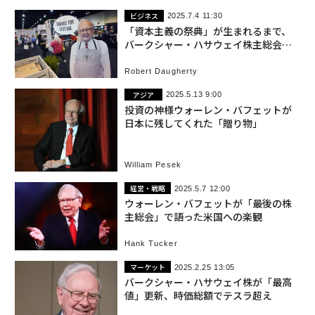
ビジネス
2025.7.4 11:30
「資本主義の祭典」が生まれるまで、
バークシャー・ハサウェイ株主総会の
歴史
Robert Daugherty
アジア
2025.5.13 9:00
投資の神様ウォーレン・バフェットが
日本に残してくれた「贈り物」
William Pesek
経営・戦略
2025.5.7 12:00
ウォーレン・バフェットが「最後の株
主総会」で語った米国への楽観
Hank Tucker
マーケット
2025.2.25 13:05
バークシャー・ハサウェイ株が「最高
値」更新、時価総額でテスラ超え