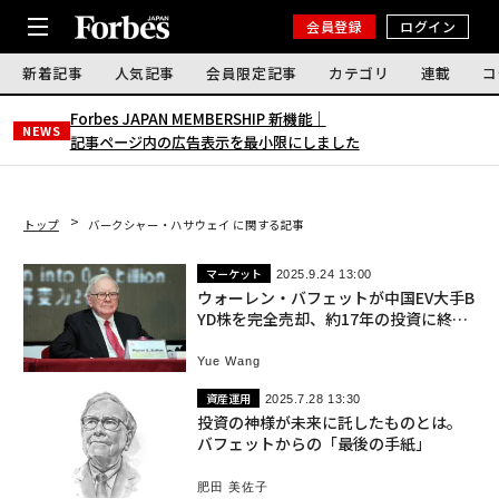
会員登録
ログイン
新着記事
人気記事
会員限定記事
カテゴリ
連載
コ
Forbes JAPAN MEMBERSHIP 新機能｜
NEWS
記事ページ内の広告表示を最小限にしました
トップ
バークシャー・ハサウェイ に関する記事
マーケット
2025.9.24 13:00
ウォーレン・バフェットが中国EV大手B
YD株を完全売却、約17年の投資に終止
符
Yue Wang
資産運用
2025.7.28 13:30
投資の神様が未来に託したものとは。
バフェットからの「最後の手紙」
肥田 美佐子