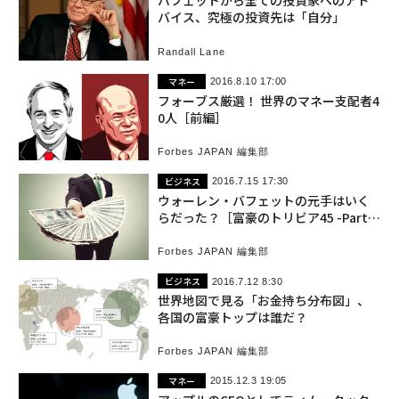
バフェットから全ての投資家へのアド
バイス、究極の投資先は「自分」
Randall Lane
マネー
2016.8.10 17:00
フォーブス厳選！ 世界のマネー支配者4
0人［前編］
Forbes JAPAN 編集部
ビジネス
2016.7.15 17:30
ウォーレン・バフェットの元手はいく
らだった？［富豪のトリビア45 -Part
5］
Forbes JAPAN 編集部
ビジネス
2016.7.12 8:30
世界地図で見る「お金持ち分布図」、
各国の富豪トップは誰だ？
Forbes JAPAN 編集部
マネー
2015.12.3 19:05