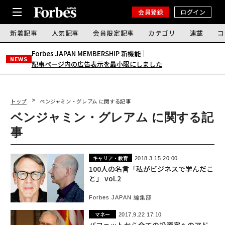
会員登録
ログイン
新着記事
人気記事
会員限定記事
カテゴリ
連載
コ
Forbes JAPAN MEMBERSHIP 新機能｜
NEWS
記事ページ内の広告表示を最小限にしました
トップ
ベンジャミン・グレアム に関する記事
ベンジャミン・グレアム に関する記
事
キャリア・教育
2018.3.15 20:00
100人の名言「私がビジネスで学んだこ
と」 vol.2
Forbes JAPAN 編集部
マネー
2017.9.22 17:10