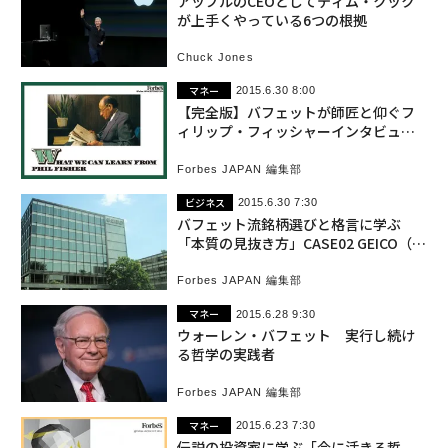
アップルのCEOとしてティム・クック
が上手くやっている6つの根拠
Chuck Jones
マネー
2015.6.30 8:00
【完全版】バフェットが師匠と仰ぐフ
ィリップ・フィッシャーインタビュー
アーカイブ
Forbes JAPAN 編集部
ビジネス
2015.6.30 7:30
バフェット流銘柄選びと格言に学ぶ
「本質の見抜き方」CASE02 GEICO（ガ
イコ）
Forbes JAPAN 編集部
マネー
2015.6.28 9:30
ウォーレン・バフェット 実行し続け
る哲学の実践者
Forbes JAPAN 編集部
マネー
2015.6.23 7:30
伝説の投資家に学ぶ「今に活きる哲