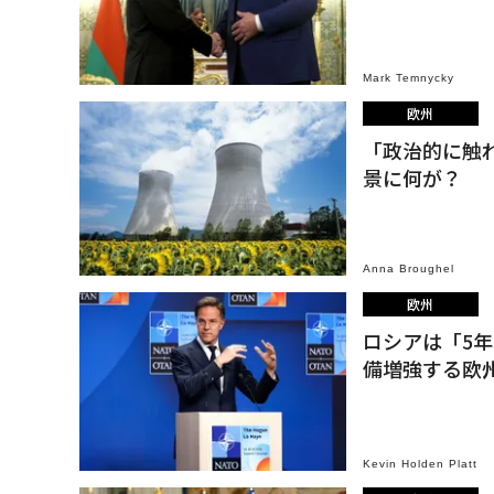
Mark Temnycky
欧州
「政治的に触
景に何が？
Anna Broughel
欧州
ロシアは「5年
備増強する欧
Kevin Holden Platt