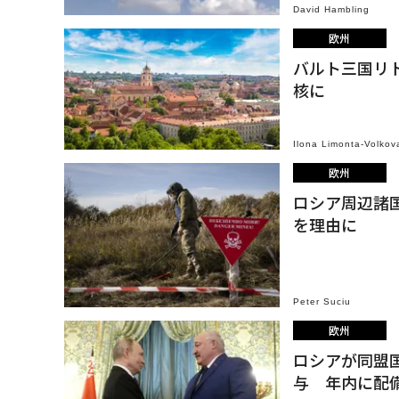
David Hambling
欧州
バルト三国リ
核に
Ilona Limonta-Volkov
欧州
ロシア周辺諸
を理由に
Peter Suciu
欧州
ロシアが同盟
与 年内に配