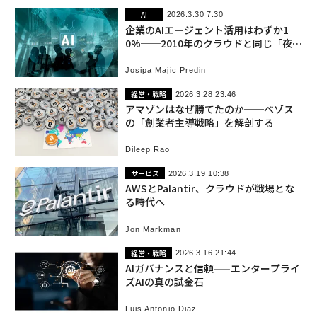
AI
2026.3.30 7:30
企業のAIエージェント活用はわずか1
0%──2010年のクラウドと同じ「夜明
け前」か
Josipa Majic Predin
経営・戦略
2026.3.28 23:46
アマゾンはなぜ勝てたのか──ベゾス
の「創業者主導戦略」を解剖する
Dileep Rao
サービス
2026.3.19 10:38
AWSとPalantir、クラウドが戦場とな
る時代へ
Jon Markman
経営・戦略
2026.3.16 21:44
AIガバナンスと信頼——エンタープライ
ズAIの真の試金石
Luis Antonio Diaz