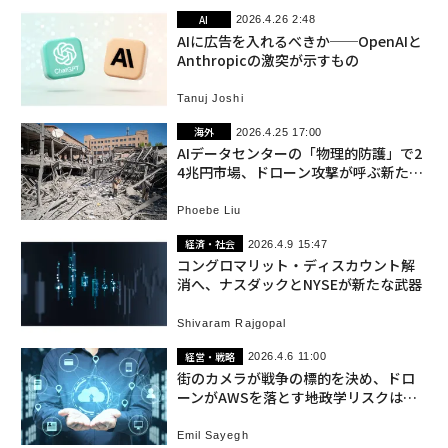
AI
2026.4.26 2:48
AIに広告を入れるべきか──OpenAIと
Anthropicの激突が示すもの
Tanuj Joshi
海外
2026.4.25 17:00
AIデータセンターの「物理的防護」で2
4兆円市場、ドローン攻撃が呼ぶ新たな
商機
Phoebe Liu
経済・社会
2026.4.9 15:47
コングロマリット・ディスカウント解
消へ、ナスダックとNYSEが新たな武器
Shivaram Rajgopal
経営・戦略
2026.4.6 11:00
街のカメラが戦争の標的を決め、ドロ
ーンがAWSを落とす――地政学リスクは経
営問題になった
Emil Sayegh