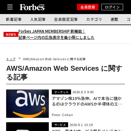
会員登録
ログイン
新着記事
人気記事
会員限定記事
カテゴリ
連載
コ
Forbes JAPAN MEMBERSHIP 新機能｜
NEWS
記事ページ内の広告表示を最小限にしました
トップ
AWS/Amazon Web Services に関する記事
AWS/Amazon Web Services に関す
る記事
マーケット
2026.8.3 9:00
アマゾン株10％急伸、AIで本当に儲か
るのはクラウドのAWSか半導体のエヌ
ビディアか
Peter Cohan
サービス
2026.8.1 13:18