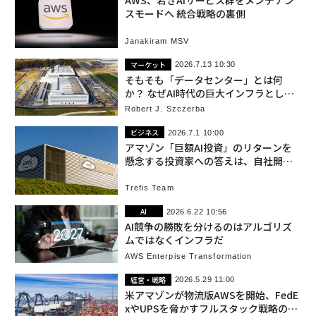
AWS、若きAIサービス群をメンテナン
スモードへ 統合戦略の裏側
Janakiram MSV
マーケット
2026.7.13 10:30
そもそも「データセンター」とは何
か？ なぜAI時代の巨大インフラとして
急増しているのか
Robert J. Szczerba
ビジネス
2026.7.1 10:00
アマゾン「巨額AI投資」のリターンを
懸念する投資家への答えは、自社開発
チップの収益力
Trefis Team
AI
2026.6.22 10:56
AI競争の勝敗を分けるのはアルゴリズ
ムではなくインフラだ
AWS Enterpise Transformation
経営・戦略
2026.5.29 11:00
米アマゾンが物流版AWSを開始、FedE
xやUPSを脅かすフルスタック戦略の正