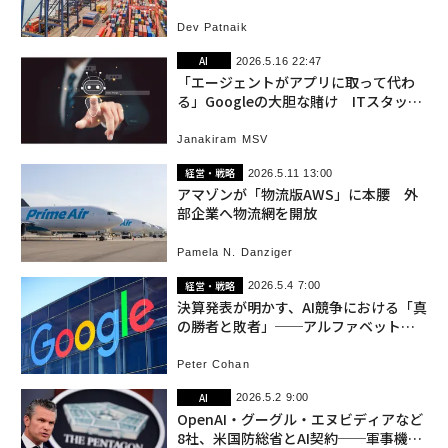
体
Dev Patnaik
AI
2026.5.16 22:47
「エージェントがアプリに取って代わ
る」Googleの大胆な賭け ITスタック
の再編が始まる
Janakiram MSV
経営・戦略
2026.5.11 13:00
アマゾンが「物流版AWS」に本腰 外
部企業へ物流網を開放
Pamela N. Danziger
経営・戦略
2026.5.4 7:00
決算発表が明かす、AI競争における「真
の勝者と敗者」──アルファベット圧
勝の理由
Peter Cohan
AI
2026.5.2 9:00
OpenAI・グーグル・エヌビディアなど
8社、米国防総省とAI契約──軍事機密